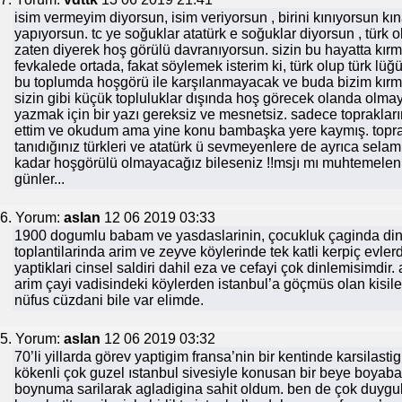
isim vermeyim diyorsun, isim veriyorsun , birini kınıyorsun k
yapıyorsun. tc ye soğuklar atatürk e soğuklar diyorsun , türk
zaten diyerek hoş görülü davranıyorsun. sizin bu hayatta kırmı
fevkalede ortada, fakat söylemek isterim ki, türk olup türk lü
bu toplumda hoşgörü ile karşılanmayacak ve buda bizim kırmız
sizin gibi küçük topluluklar dışında hoş görecek olanda olma
yazmak için bir yazı gereksiz ve mesnetsiz. sadece toprakla
ettim ve okudum ama yine konu bambaşka yere kaymış. toprak
tanıdığınız türkleri ve atatürk ü sevmeyenlere de ayrıca selamla
kadar hoşgörülü olmayacağız bileseniz !!msjı mı muhtemelen 
günler...
6. Yorum:
aslan
12 06 2019 03:33
1900 dogumlu babam ve yasdaslarinin, çocukluk çaginda din
toplantilarinda arim ve zeyve köylerinde tek katli kerpiç evler
yaptiklari cinsel saldiri dahil eza ve cefayi çok dinlemisimdir
arim çayi vadisindeki köylerden istanbul’a göçmüs olan kisile
nüfus cüzdani bile var elimde.
5. Yorum:
aslan
12 06 2019 03:32
70’li yillarda görev yaptigim fransa’nin bir kentinde karsilast
kökenli çok guzel ıstanbul sivesiyle konusan bir beye boyab
boynuma sarilarak agladigina sahit oldum. ben de çok duygul