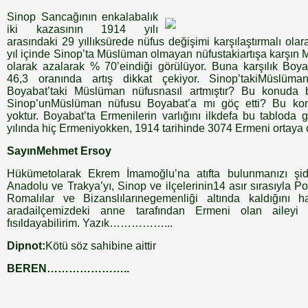
Sinop Sancağının enkalabalık
iki kazasının 1914 yılı
arasındaki 29 yıllıksürede nüfus değişimi karşılaştırmalı ola
yıl içinde Sinop’ta Müslüman olmayan nüfustakiartışa karşın
olarak azalarak % 70’eindiği görülüyor. Buna karşılık Boy
46,3 oranında artış dikkat çekiyor. Sinop’takiMüslüma
Boyabat’taki Müslüman nüfusnasıl artmıştır? Bu konuda 
Sinop’unMüslüman nüfusu Boyabat’a mı göç etti? Bu konud
yoktur. Boyabat’ta Ermenilerin varlığını ilkdefa bu tabloda
yılında hiç Ermeniyokken, 1914 tarihinde 3074 Ermeni ortaya 
SayınMehmet Ersoy
Hükümetolarak Ekrem İmamoğlu’na atıfta bulunmanızı şidd
Anadolu ve Trakya’yı, Sinop ve ilçelerinin14 asır sırasıyla Po
Romalılar ve Bizanslılarınegemenliği altında kaldığını h
aradailçemizdeki anne tarafından Ermeni olan aileyi 
fısıldayabilirim. Yazık……………...
Dipnot:
Kötü söz sahibine aittir
BEREN…………………..