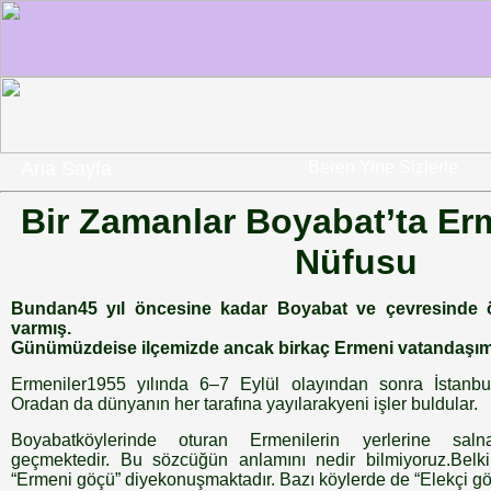
Ana Sayfa
Beren Yine Sizlerle
Bir Zamanlar Boyabat’ta E
Nüfusu
Bundan45 yıl öncesine kadar Boyabat ve çevresinde 
varmış.
Günümüzdeise ilçemizde ancak birkaç Ermeni vatandaşım
Ermeniler1955 yılında 6–7 Eylül olayından sonra İstanbul
Oradan da dünyanın her tarafına yayılarakyeni işler buldular.
Boyabatköylerinde oturan Ermenilerin yerlerine salna
geçmektedir. Bu sözcüğün anlamını nedir bilmiyoruz.Belk
“Ermeni göçü” diyekonuşmaktadır. Bazı köylerde de “Elekçi gö