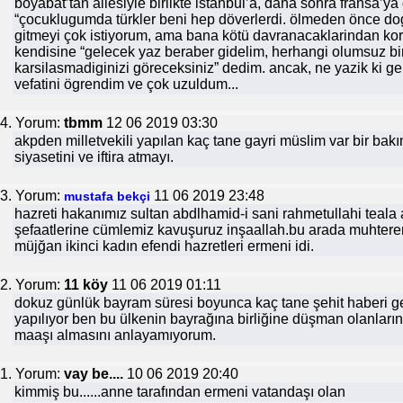
boyabat’tan ailesiyle birlikte istanbul’a, daha sonra fransa’
“çocuklugumda türkler beni hep döverlerdi. ölmeden önce d
gitmeyi çok istiyorum, ama bana kötü davranacaklarindan kor
kendisine “gelecek yaz beraber gidelim, herhangi olumsuz bi
karsilasmadiginizi göreceksiniz” dedim. ancak, ne yazik ki g
vefatini ögrendim ve çok uzuldum...
4. Yorum:
tbmm
12 06 2019 03:30
akpden milletvekili yapılan kaç tane gayri müslim var bir bakın
siyasetini ve iftira atmayı.
3. Yorum:
11 06 2019 23:48
mustafa bekçi
hazreti hakanımız sultan abdlhamid-i sani rahmetullahi teala
şefaatlerine cümlemiz kavuşuruz inşaallah.bu arada muhterem 
müjğan ikinci kadın efendi hazretleri ermeni idi.
2. Yorum:
11 köy
11 06 2019 01:11
dokuz günlük bayram süresi boyunca kaç tane şehit haberi gel
yapılıyor ben bu ülkenin bayrağına birliğine düşman olanların 
maaşı almasını anlayamıyorum.
1. Yorum:
vay be....
10 06 2019 20:40
kimmiş bu......anne tarafından ermeni vatandaşı olan