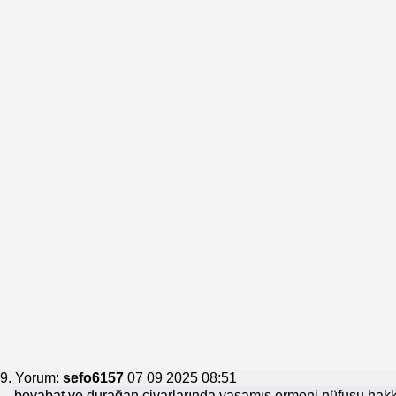
9. Yorum:
sefo6157
07 09 2025 08:51
boyabat ve durağan civarlarında yaşamış ermeni nüfusu hakkı