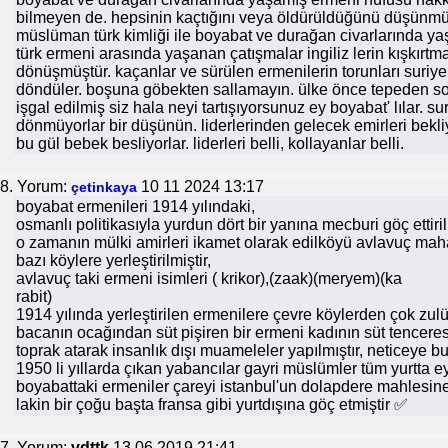
bilmeyen de. hepsinin kaçtığını veya öldürüldüğünü düşünm
müslüman türk kimliği ile boyabat ve durağan civarlarında y
türk ermeni arasında yaşanan çatışmalar ingiliz lerin kışkırtm
dönüşmüştür. kaçanlar ve sürülen ermenilerin torunları suriye v
döndüler. boşuna göbekten sallamayın. ülke önce tepeden s
işgal edilmiş siz hala neyi tartışıyorsunuz ey boyabat' lılar. 
dönmüyorlar bir düşünün. liderlerinden gelecek emirleri bekli
bu gül bebek besliyorlar. liderleri belli, kollayanlar belli.
8. Yorum:
10 11 2024 13:17
çetinkaya
boyabat ermenileri 1914 yılındaki,
osmanlı politikasıyla yurdun dört bir yanına mecburi göç ettiril
o zamanın mülki amirleri ikamet olarak edilköyü avlavuç maha
bazı köylere yerleştirilmiştir,
avlavuç taki ermeni isimleri ( krikor),(zaak)(meryem)(ka
rabit)
1914 yılında yerleştirilen ermenilere çevre köylerden çok zulü
bacanın ocağından süt pişiren bir ermeni kadının süt tencer
toprak atarak insanlık dışı muameleler yapılmıştır, neticeye bu
1950 li yıllarda çıkan yabancılar gayri müslümler tüm yurtta e
boyabattaki ermeniler çareyi istanbul'un dolapdere mahlesine
lakin bir çoğu başta fransa gibi yurtdışına göç etmiştir ✅
7. Yorum:
vdttk
13 06 2019 21:41