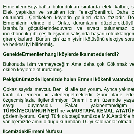
ErmenilerinBoyabat’ta bulundukları sıralarda elek, kalbur, 
Elek yaptıkları ve sattıkları için “elekçi”denilirdi. Daha 
otururlardı. Çeltikeken köylerin gelirleri daha fazladır. B
Ermenilerin elinde idi. Onlar, durumlarını düzelterekbü
İstanbul’a göçtüklerindeduvarcı ve sıvacı bulunamaz o
incikboncuk gibi çeşitli eşyanın satışında başarılı olduklarıgö
girer çıkarlardı. Bunun için“kızın iyisini kötüsünü elekçiye soru
ve herkesi iyi bilirlermiş.
GeneldeErmeniler hangi köylerde ikamet ederlerdi?
Bukonuda isim vermeyeceğim Ama daha çok Gökırmak ve 
ekilen köylerde otururlarmış.
Pekigünümüzde ilçemizde halen Ermeni kökenli vatanda
Çokaz sayıda mevcut. Ben iki aile tanıyorum. Ayrıca yakınen
tarafı da ermeni bir ailedengelmektedir. Şunu ifade edebi
özgeçmişifazla ilgilendirmiyor. Önemli olan üzerinde yaşad
saygı duymasıdır. Fakat yakınentanıdığım a
TÜRKİYECUMHURİYETİ
’ne ve
MUSTAFA KEMAL ATATÜ
gözlemliyorum.. Gerçi Türk oluptagünümüzde M.K.Atatürk’e h
var.İlçemizde amiri olduğu kurumdan TC’yi kaldıranlar olmadı
İlçemizdekiErmeni Nüfusu