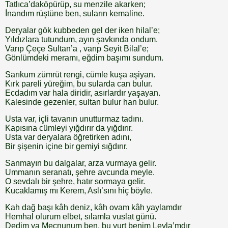
Tatlıca’daköpürüp, su menzile akarken;
İnandım rüştüne ben, suların kemaline.
Deryalar gök kubbeden gel der iken hilal’e;
Yıldızlara tutundum, ayın şavkında ondum.
Varıp Çeçe Sultan’a , varıp Seyit Bilal’e;
Gönlümdeki meramı, eğdim başımı sundum.
Sarıkum zümrüt rengi, cümle kuşa aşiyan.
Kırk pareli yüreğim, bu sularda can bulur.
Ecdadım var hala diridir, asırlardır yaşayan.
Kalesinde gezenler, sultan bulur han bulur.
Usta var, içli tavanın unutturmaz tadını.
Kapısına cümleyi yığdırır da yığdırır.
Usta var deryalara öğretirken adını,
Bir şişenin içine bir gemiyi sığdırır.
Sanmayın bu dalgalar, arza vurmaya gelir.
Ummanın seranatı, şehre avcunda meyle.
O sevdalı bir şehre, hatır sormaya gelir.
Kucaklamış mı Kerem, Aslı’sını hiç böyle.
Kah dağ başı kâh deniz, kâh ovam kâh yaylamdır
Hemhal olurum elbet, sılamla vuslat günü.
Dedim ya Mecnunum ben, bu yurt benim Leyla’mdır