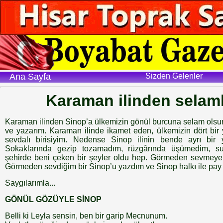
Ana Sayfa
Sizden Gelenler
Karaman ilinden selam
Karaman ilinden Sinop’a ülkemizin gönül burcuna selam olsun
ve yazarım. Karaman ilinde ikamet eden, ülkemizin dört bir 
sevdalı birisiyim. Nedense Sinop ilinin bende ayrı bir yü
Sokaklarında gezip tozamadım, rüzgârında üşümedim,
şehirde beni çeken bir şeyler oldu hep. Görmeden sevmeye 
Görmeden sevdiğim bir Sinop’u yazdım ve Sinop halkı ile pay
Saygılarımla...
GÖNÜL GÖZÜYLE SİNOP
Belli ki Leyla sensin, ben bir garip Mecnunum.