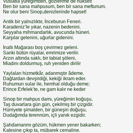
Vuslatla yüreğimden, gözlerime de nükset!
Ben bir sana mahpusum, ben bir sana meftunum.
Ne olur beni Sinop,denizlerinde hapset!
Antik bir yalnızlıktır, İnceburun Feneri.
Karadeniz’le yıkar, nazenin bedenini.
Seyyaha mihmandarlık, avucunda hüneri.
Karşılar gelenini, uğurlar gidenini.
İnaltı Mağarası boş çevirmez geleni.
Sanki bütün rüyalar, emrimize verilir.
Arzın altında saklı, bir tabiat şöleni,
Miadını doldurmuş, ruh yeniden dirilir
Yaylaları hizmetkâr, adanmıştır âdeme.
Dağlardan devşirdiği, kekiği ikram eder.
Ruhumun sular ile, hemhal olduğu deme;
Erince Erfelek’te, ne gam kalır ne keder
Sinop bir mahpus damı, yüreğimin koğuşu,
Taş duvarlara gün gün, çekilmiş bir çizgidir.
Hürriyete şimalden, bir güneşin doğuşu,
Dudağımda terennüm, içli yanık ezgidir.
Şahdamarımı gözüm, hükmen yener bakarken;
Kalesine çıkıp ta, mübarek cemaline.