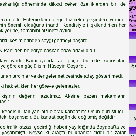
Ölü
aşkanlığı döneminde dikkat çeken özelliklerden biri de
Bayr
Rama
Ram
tercih etti. Polemiklerin değil hizmetin peşinden yürüdü.
Sevd
in önemli olduğuna inandı. Kendisiyle ilişkilendirilen her
Kor
Tüm
 yerine, zamanını hizmete ayırdı.
arklı kesimlerinden saygı görmeyi başardı.
 Parti'den belediye başkan aday adayı oldu.
dayı vardı. Kamuoyunda adı güçlü biçimde konuşulan
Ş
işiye göre en güçlü isim Hüseyin Coşar'dı.
unan tercihler ve dengeler neticesinde aday gösterilmedi.
ki hak ettikleri her göreve gelemezler.
işinin değerini azaltmaz. Aksine bazen makamların
aşır.
kendisini tanıyan biri olarak kanaatim: Onun dürüstlüğü,
indeki başarısıdır. Bu kanaat bugün de değişmiş değildir.
N
e trafik kazası geçirdiği haberi yayıldığında Boyabat'ta ve
yaşanmıştı. Neyse ki araçta bulunanlar ciddi bir zarar