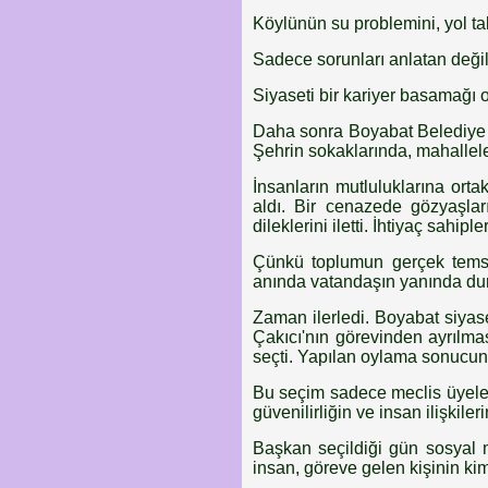
Köylünün su problemini, yol tale
Sadece sorunları anlatan değil
Siyaseti bir kariyer basamağı o
Daha sonra Boyabat Belediye Me
Şehrin sokaklarında, mahallel
İnsanların mutluluklarına ort
aldı. Bir cenazede gözyaşları
dileklerini iletti. İhtiyaç sahip
Çünkü toplumun gerçek temsil
anında vatandaşın yanında dur
Zaman ilerledi. Boyabat siyas
Çakıcı'nın görevinden ayrılma
seçti. Yapılan oylama sonucu
Bu seçim sadece meclis üyeleri
güvenilirliğin ve insan ilişkiler
Başkan seçildiği gün sosyal m
insan, göreve gelen kişinin k