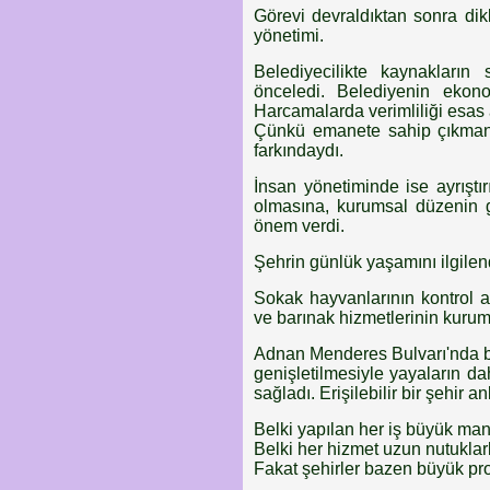
Görevi devraldıktan sonra dik
yönetimi.
Belediyecilikte kaynakların 
önceledi. Belediyenin ekono
Harcamalarda verimliliği esas
Çünkü emanete sahip çıkman
farkındaydı.
İnsan yönetiminde ise ayrıştırı
olmasına, kurumsal düzenin 
önem verdi.
Şehrin günlük yaşamını ilgilen
Sokak hayvanlarının kontrol a
ve barınak hizmetlerinin kurum
Adnan Menderes Bulvarı'nda bak
genişletilmesiyle yayaların da
sağladı. Erişilebilir bir şehir a
Belki yapılan her iş büyük man
Belki her hizmet uzun nutuklarl
Fakat şehirler bazen büyük pro