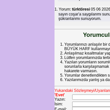
1. Yorum:
türktöresi
05 06 2026
sayın coşar'a saygılarımı sun
şükranlarımı sunuyorum.
Yorumcula
Yorumlarınızı anlaşılır bir 
BÜYÜK HARF kullanmayınız.
Anlaşılmaz kısaltmalar ya
Lütfen yorumlarınızda terb
Yazılan yorumların soruml
sorunlarla karşılaşmamak iç
hakarete varmasın.
Yorumlar denetlendikten so
Yazılarımızda yanlış ya da
Yukarıdaki Sözleşmeyi/Uyarılar
'Evet'
Yazın:
İsim:
E-mail: