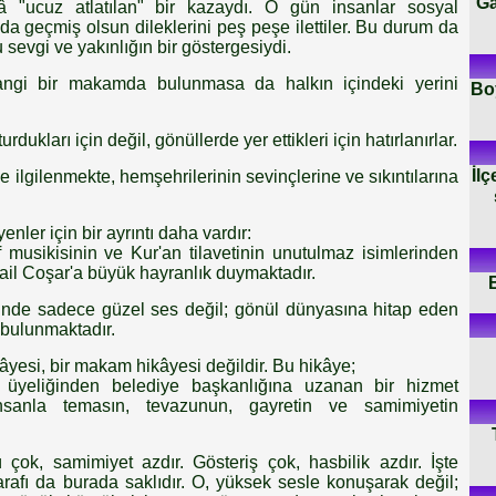
Ga
 "ucuz atlatılan" bir kazaydı. O gün insanlar sosyal
a geçmiş olsun dileklerini peş peşe ilettiler. Bu durum da
evgi ve yakınlığın bir göstergesiydi.
gi bir makamda bulunmasa da halkın içindeki yerini
Boy
dukları için değil, gönüllerde yer ettikleri için hatırlanırlar.
İlç
 ilgilenmekte, hemşehrilerinin sevinçlerine ve sıkıntılarına
nler için bir ayrıntı daha vardır:
musikisinin ve Kur'an tilavetinin unutulmaz isimlerinden
mail Coşar'a büyük hayranlık duymaktadır.
linde sadece güzel ses değil; gönül dünyasına hitap eden
 bulunmaktadır.
yesi, bir makam hikâyesi değildir. Bu hikâye;
s üyeliğinden belediye başkanlığına uzanan bir hizmet
İnsanla temasın, tevazunun, gayretin ve samimiyetin
ok, samimiyet azdır. Gösteriş çok, hasbilik azdır. İşte
rafı da burada saklıdır. O, yüksek sesle konuşarak değil;