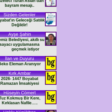
zeteci Turan Aslan'dan
bayram mesajı..
Sizden Gelenler
abat'ın Geleceği Satılık
Değildir!
Ayşe Şahin
emiz Belediyesi, akıllı su
sayacı uygulamasına
geçmek istiyor
İlan ve Duyuru
Beko Eleman Aranıyor
Kırk Ambar
2026- 1447 Boyabat
Ramazan İmsakiyesi
Hüseyin Cömert
Tuz Kokmuş Bir Kere,
Kırklasan Nafile…..