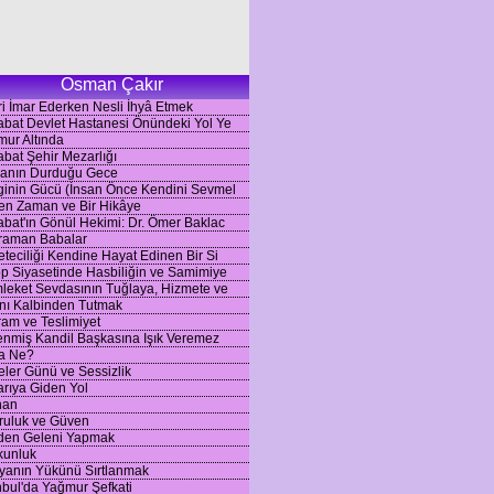
Osman Çakır
i İmar Ederken Nesli İhyâ Etmek
bat Devlet Hastanesi Önündeki Yol Ye
ur Altında
bat Şehir Mezarlığı
anın Durduğu Gece
inin Gücü (İnsan Önce Kendini Sevmel
en Zaman ve Bir Hikâye
bat'ın Gönül Hekimi: Dr. Ömer Baklac
raman Babalar
teciliği Kendine Hayat Edinen Bir Si
p Siyasetinde Hasbiliğin ve Samimiye
eket Sevdasının Tuğlaya, Hizmete ve
nı Kalbinden Tutmak
am ve Teslimiyet
nmiş Kandil Başkasına Işık Veremez
a Ne?
ler Günü ve Sessizlik
rıya Giden Yol
han
ruluk ve Güven
nden Geleni Yapmak
kunluk
yanın Yükünü Sırtlanmak
nbul'da Yağmur Şefkati