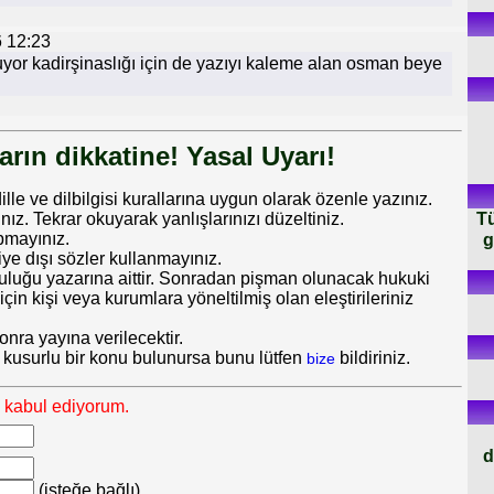
 12:23
uyor kadirşinaslığı için de yazıyı kaleme alan osman beye
rın dikkatine! Yasal Uyarı!
dille ve dilbilgisi kurallarına uygun olarak özenle yazınız.
Tü
 Tekrar okuyarak yanlışlarınızı düzeltiniz.
g
pmayınız.
iye dışı sözler kullanmayınız.
uluğu yazarına aittir. Sonradan pişman olunacak hukuki
in kişi veya kurumlara yöneltilmiş olan eleştirileriniz
nra yayına verilecektir.
 kusurlu bir konu bulunursa bunu lütfen
bildiriniz.
bize
ı kabul ediyorum.
d
(isteğe bağlı)