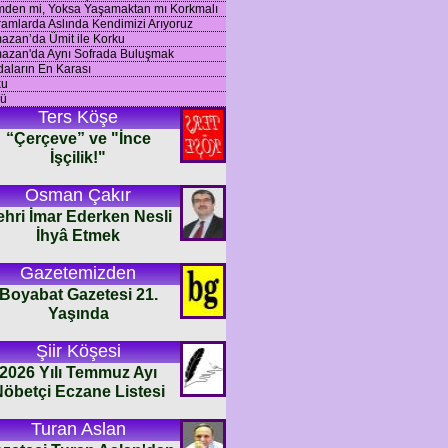
mden mi, Yoksa Yaşamaktan mı Korkmalı
amlarda Aslında Kendimizi Arıyoruz
zan’da Ümit ile Korku
azan'da Aynı Sofrada Buluşmak
aların En Karası
ku
ü
Ters Köşe
“Çerçeve” ve "İnce
İşçilik!"
Osman Çakır
ehri İmar Ederken Nesli
İhyâ Etmek
Gazetemizden
Boyabat Gazetesi 21.
Yaşında
Şiir Köşesi
2026 Yılı Temmuz Ayı
öbetçi Eczane Listesi
Turan Aslan