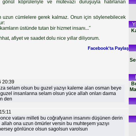
u gönül köprüleriyle ve mütevazı duruşuyla hatırlanan
in uzun cümlelere gerek kalmaz. Onun için söylenebilecek
ur:
Y
mların üstünde tutan bir hizmet insanı..."
K
hat, afiyet ve saadet dolu nice yıllar diliyorum.
Facebook'ta Paylaş
Se
 20:39
B
ıza selam olsun bu guzel yazıyı kaleme alan osman beye
Ma
guzel insanlarına selam olsun yüce allah onları daıma
ln den
15:11
nce vatanı milleti bu coğrafyanın insanını düşünen derin
e allah ona uzun ömürler versin bu muhteşem yazıyı
ersey gönlünce olsun sagolsun varolsun