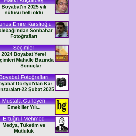
Hakkı Küçükbaş
Boyabat'ın 2025 yılı
nüfusu belli oldu
unus Emre Karslıoğlu
alebağı'ndan Sonbahar
Fotoğrafları
Seçimler
2024 Boyabat Yerel
çimleri Mahalle Bazında
Sonuçlar
Boyabat Fotoğrafları
oyabat Dörtyol'dan Kar
nzaraları-22 Şubat 2025
Mustafa Gürleyen
Emekliler Yılı...
Ertuğrul Mehmed
Medya, Tüketim ve
Mutluluk