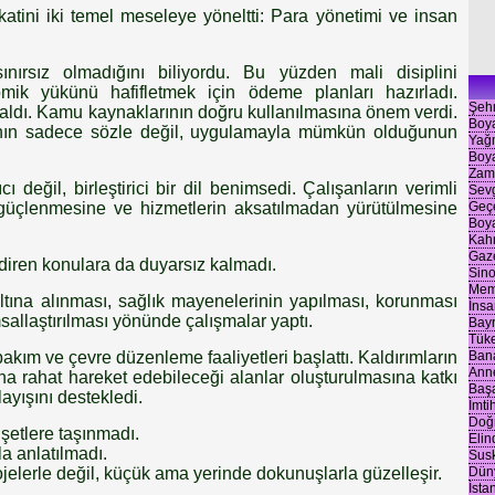
katini iki temel meseleye yöneltti: Para yönetimi ve insan
sınırsız olmadığını biliyordu. Bu yüzden mali disiplini
mik yükünü hafifletmek için ödeme planları hazırladı.
Şehr
 aldı. Kamu kaynaklarının doğru kullanılmasına önem verdi.
Boya
ın sadece sözle değil, uygulamayla mümkün olduğunun
Yağm
Boya
Zam
cı değil, birleştirici bir dil benimsedi. Çalışanların verimli
Sevg
Geç
güçlenmesine ve hizmetlerin aksatılmadan yürütülmesine
Boya
Kah
Gaze
diren konulara da duyarsız kalmadı.
Sino
Meml
ltına alınması, sağlık mayenelerinin yapılması, korunması
İnsa
sallaştırılması yönünde çalışmalar yaptı.
Bayr
Tüke
Ban
ım ve çevre düzenleme faaliyetleri başlattı. Kaldırımların
Anne
ha rahat hareket edebileceği alanlar oluşturulmasına katkı
Başa
nlayışını destekledi.
İmti
Doğ
şetlere taşınmadı.
Eli
a anlatılmadı.
Sus
Dün
jelerle değil, küçük ama yerinde dokunuşlarla güzelleşir.
İsta