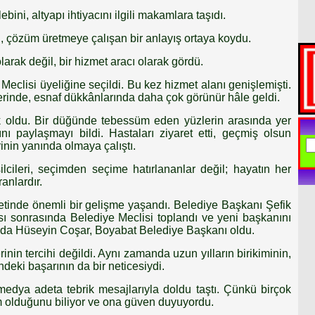
bini, altyapı ihtiyacını ilgili makamlara taşıdı.
, çözüm üretmeye çalışan bir anlayış ortaya koydu.
larak değil, bir hizmet aracı olarak gördü.
clisi üyeliğine seçildi. Bu kez hizmet alanı genişlemişti.
erinde, esnaf dükkânlarında daha çok görünür hâle geldi.
ak oldu. Bir düğünde tebessüm eden yüzlerin arasında yer
nı paylaşmayı bildi. Hastaları ziyaret etti, geçmiş olsun
lerinin yanında olmaya çalıştı.
cileri, seçimden seçime hatırlananlar değil; hayatın her
anlardır.
etinde önemli bir gelişme yaşandı. Belediye Başkanı Şefik
sı sonrasında Belediye Meclisi toplandı ve yeni başkanını
nda Hüseyin Coşar, Boyabat Belediye Başkanı oldu.
nin tercihi değildi. Aynı zamanda uzun yılların birikiminin,
indeki başarının da bir neticesiydi.
edya adeta tebrik mesajlarıyla doldu taştı. Çünkü birçok
im olduğunu biliyor ve ona güven duyuyordu.