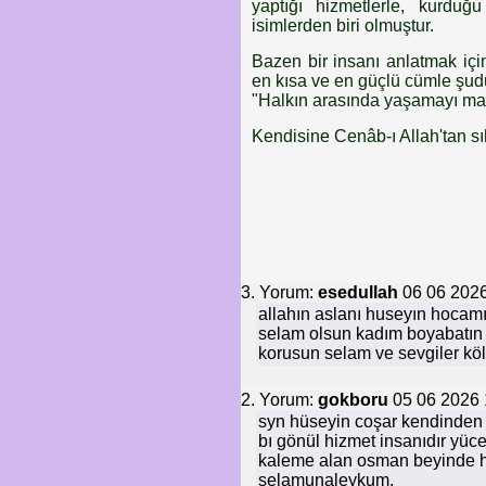
yaptığı hizmetlerle, kurduğ
isimlerden biri olmuştur.
Bazen bir insanı anlatmak iç
en kısa ve en güçlü cümle şud
"Halkın arasında yaşamayı maka
Kendisine Cenâb-ı Allah'tan sıh
3. Yorum:
esedullah
06 06 2026
allahın aslanı huseyın hocam
selam olsun kadım boyabatın 
korusun selam ve sevgiler kö
2. Yorum:
gokboru
05 06 2026 
syn hüseyin coşar kendinden o
bı gönül hizmet insanıdır yüc
kaleme alan osman beyinde h
selamunaleykum.