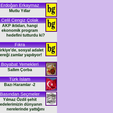
Erdoğan Erkaymaz
Mutlu Yıllar
Celil Cengiz Çolak
AKP iktidarı, hangi
ekonomik program
hedefini tutturdu ki?
Fıkra
rkiye'de, sosyal adalet
ereği zamlar yapılıyor!
Boyabat Yemekleri
Sallım Çorba
Türk İslam
Bazı Haramlar -2
Basından Seçmeler
Yılmaz Özdil şehit
edelerimizin dünyanın
nerelerinde yattığını