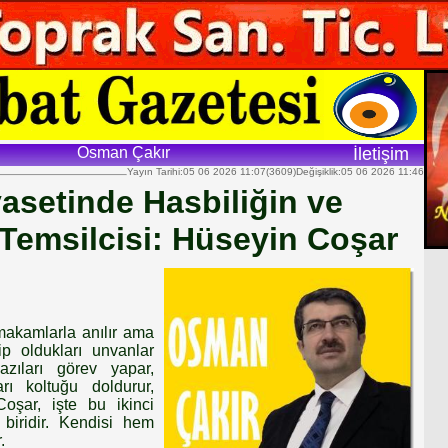
Osman Çakır
İletişim
Yayın Tarihi:05 06 2026 11:07(3609)Değişiklik:05 06 2026 11:46
asetinde Hasbiliğin ve
Temsilcisi: Hüseyin Coşar
 makamlarla anılır ama
ip oldukları unvanlar
 Bazıları görev yapar,
rı koltuğu doldurur,
Coşar, işte bu ikinci
biridir. Kendisi hem
.