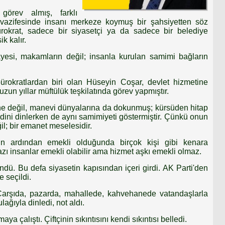
 görev almış, farklı
 vazifesinde insanı merkeze koymuş bir şahsiyetten söz
rokrat, sadece bir siyasetçi ya da sadece bir belediye
k kalır.
esi, makamların değil; insanla kurulan samimi bağların
bürokratlardan biri olan Hüseyin Coşar, devlet hizmetine
uzun yıllar müftülük teşkilatında görev yapmıştır.
ine değil, manevi dünyalarına da dokunmuş; kürsüden hitap
dini dinlerken de aynı samimiyeti göstermiştir. Çünkü onun
ğil; bir emanet meselesidir.
nin ardından emekli olduğunda birçok kişi gibi kenara
azı insanlar emekli olabilir ama hizmet aşkı emekli olmaz.
ü. Bu defa siyasetin kapısından içeri girdi. AK Parti'den
e seçildi.
 Çarşıda, pazarda, mahallede, kahvehanede vatandaşlarla
lağıyla dinledi, not aldı.
ya çalıştı. Çiftçinin sıkıntısını kendi sıkıntısı belledi.