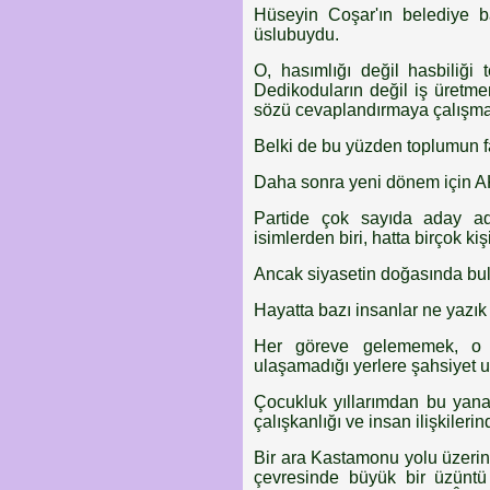
Hüseyin Coşar'ın belediye b
üslubuydu.
O, hasımlığı değil hasbiliği 
Dedikoduların değil iş üretmen
sözü cevaplandırmaya çalışmak
Belki de bu yüzden toplumun f
Daha sonra yeni dönem için AK
Partide çok sayıda aday a
isimlerden biri, hatta birçok k
Ancak siyasetin doğasında bul
Hayatta bazı insanlar ne yazık 
Her göreve gelememek, o k
ulaşamadığı yerlere şahsiyet ul
Çocukluk yıllarımdan bu yana 
çalışkanlığı ve insan ilişkiler
Bir ara Kastamonu yolu üzerind
çevresinde büyük bir üzüntü 