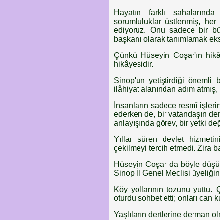
Hayatın farklı sahalarında
sorumluluklar üstlenmiş, her
ediyoruz. Onu sadece bir bü
başkanı olarak tanımlamak eksi
Çünkü Hüseyin Coşar'ın hikây
hikâyesidir.
Sinop'un yetiştirdiği önemli 
ilâhiyat alanından adım atmış, 
İnsanların sadece resmî işler
ederken de, bir vatandaşın der
anlayışında görev, bir yetki de
Yıllar süren devlet hizmeti
çekilmeyi tercih etmedi. Zira b
Hüseyin Coşar da böyle düşünd
Sinop İl Genel Meclisi üyeliğin
Köy yollarının tozunu yuttu.
oturdu sohbet etti; onları can ku
Yaşlıların dertlerine derman olma