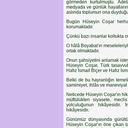
görmeden kurtulmuştu. Âdetâ
medyada ve günlük hayatlarınd
aslında toplumun ona duyduğu s
Bugün Hüseyin Coşar herhan
korumaktadır.
Çünkü bazı insanlar koltukta otur
O hâlâ Boyabat'ın meseleleriyle
ortak olmaktadır.
Onun şahsiyetini anlamak isteye
Hüseyin Coşar, Türk tasavvuf 
Hafız İsmail Biçer ve Hafız İs
Belki de bu hayranlığın teme
samimiyet, ihlâs ve maneviyat
Neticede Hüseyin Coşar'ın hikâ
müftülükten siyasete, mecli
yolculuğunun hikâyesidir. 
hikâyesidir.
Günümüz dünyasında gürültü ç
Hüseyin Coşar'ın öne çıkan ta