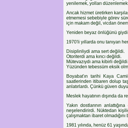
yenilemek, yolları düzenlemek,
Ancak hizmet üretirken karşılaş
etmemesi sebebiyle görev sür
için makam değil, vicdan öneml
Yeniden beyaz önlüğünü giydi.
1970'li yıllarda onu tanıyan he
Disiplinliydi ama sert değildi.
Otoriterdi ama kırıcı değildi.
Mütevazıydı ama kibirli değildi
Yüzünden tebessüm eksik olm
Boyabat'ın tarihi Kaya Cami
saatlerinden itibaren dolup taş
anlatırlardı. Çünkü güven duyu
Meslek hayatının dışında da renk
Yakın dostlarının anlattığına
neşelendirirdi. Nüktedan kişili
çalışmaktan ibaret olmadığını b
1981 yılında, henüz 61 yaşında