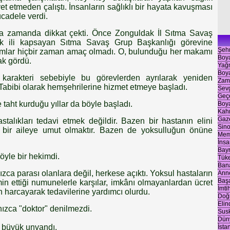
et etmeden çalıştı. İnsanların sağlıklı bir hayata kavuşması
cadele verdi.
ısa zamanda dikkat çekti. Önce Zonguldak İl Sıtma Savaş
ok ili kapsayan Sıtma Savaş Grup Başkanlığı görevine
Şehr
kamlar hiçbir zaman amaç olmadı. O, bulunduğu her makamı
Boya
ak gördü.
Yağm
Boya
 karakteri sebebiyle bu görevlerden ayrılarak yeniden
Zam
abibi olarak hemşehrilerine hizmet etmeye başladı.
Sevg
Geç
 taht kurduğu yıllar da böyle başladı.
Boya
Kah
Gaze
talıkları tedavi etmek değildir. Bazen bir hastanın elini
Sino
z bir aileye umut olmaktır. Bazen de yoksulluğun önüne
Meml
İnsa
Bayr
öyle bir hekimdi.
Tüke
Ban
ca parası olanlara değil, herkese açıktı. Yoksul hastaların
Anne
Başa
emin ettiği numunelerle karşılar, imkânı olmayanlardan ücret
İmti
 harcayarak tedavilerine yardımcı olurdu.
Doğ
Eli
ızca "doktor" denilmezdi.
Sus
Dün
n büyük unvandı.
İsta