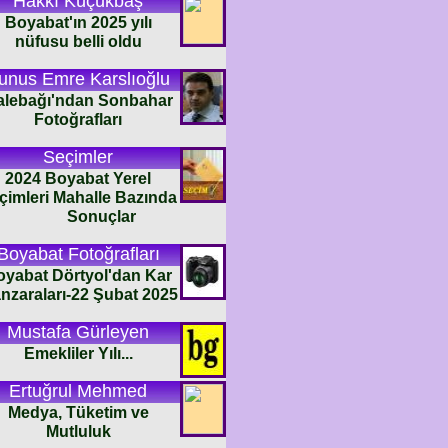
Hakkı Küçükbaş
Boyabat'ın 2025 yılı
nüfusu belli oldu
unus Emre Karslıoğlu
alebağı'ndan Sonbahar
Fotoğrafları
Seçimler
2024 Boyabat Yerel
çimleri Mahalle Bazında
Sonuçlar
Boyabat Fotoğrafları
oyabat Dörtyol'dan Kar
nzaraları-22 Şubat 2025
Mustafa Gürleyen
Emekliler Yılı...
Ertuğrul Mehmed
Medya, Tüketim ve
Mutluluk