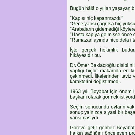
Bugün hâlâ o yılları yaşayan bü
"Kapısı hiç kapanmazdı."
"Gece yarısı çağrılsa hiç yüks
"Arabaların gidemediği köylere 
"Hasta kapıya gelmişse önce 
"Ramazan ayında nice defa ifta
İşte gerçek hekimlik budur.
hikâyesidir bu.
Dr. Ömer Baklacıoğlu disiplinli
yaptığı hiçbir makamda en kü
çekinmedi. İlkelerinden taviz
karakterini değiştirmedi.
1963 yılı Boyabat için önemli
başkanı olarak görmek istiyord
Seçim sonucunda oyların yakl
sonuç yalnızca siyasi bir baş
yansımasıydı.
Göreve gelir gelmez Boyabat'
halkın sağlığını önceleyen pro