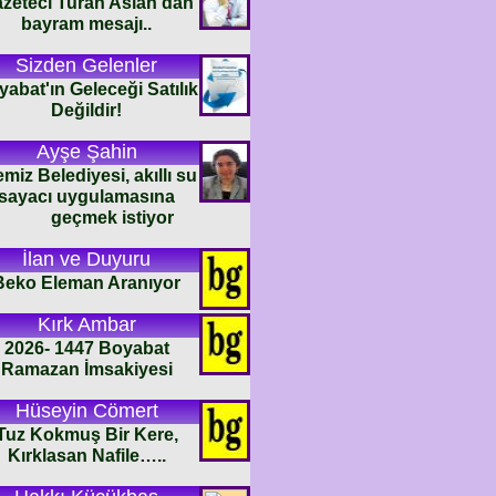
zeteci Turan Aslan'dan
bayram mesajı..
Sizden Gelenler
abat'ın Geleceği Satılık
Değildir!
Ayşe Şahin
emiz Belediyesi, akıllı su
sayacı uygulamasına
geçmek istiyor
İlan ve Duyuru
Beko Eleman Aranıyor
Kırk Ambar
2026- 1447 Boyabat
Ramazan İmsakiyesi
Hüseyin Cömert
Tuz Kokmuş Bir Kere,
Kırklasan Nafile…..