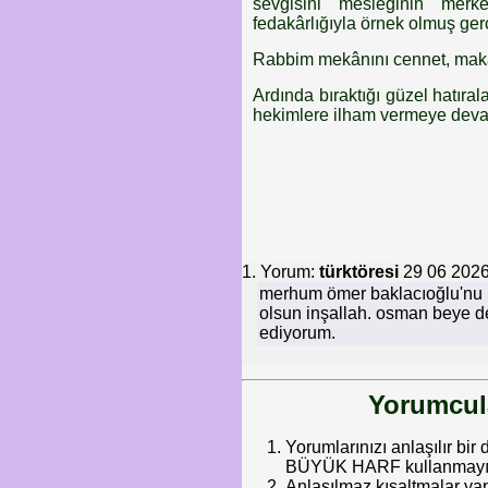
sevgisini mesleğinin merke
fedakârlığıyla örnek olmuş ger
Rabbim mekânını cennet, makam
Ardında bıraktığı güzel hatıra
hekimlere ilham vermeye deva
1. Yorum:
türktöresi
29 06 2026
merhum ömer baklacıoğlu'nu 
olsun inşallah. osman beye de 
ediyorum.
Yorumcula
Yorumlarınızı anlaşılır bir 
BÜYÜK HARF kullanmayınız.
Anlaşılmaz kısaltmalar ya