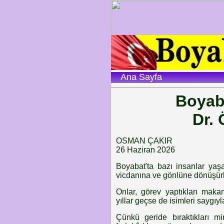
Ana Sayfa
Boyab
Dr.
OSMAN ÇAKIR
26 Haziran 2026
Boyabat'ta bazı insanlar yaş
vicdanına ve gönlüne dönüşürl
Onlar, görev yaptıkları makam
yıllar geçse de isimleri saygıyla
Çünkü geride bıraktıkları m