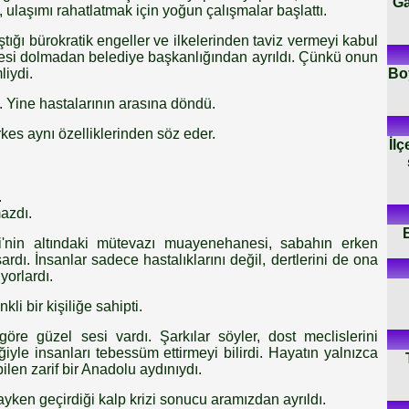
Ga
 ulaşımı rahatlatmak için yoğun çalışmalar başlattı.
tığı bürokratik engeller ve ilkelerinden taviz vermeyi kabul
esi dolmadan belediye başkanlığından ayrıldı. Çünkü onun
Boy
iydi.
 Yine hastalarının arasına döndü.
rkes aynı özelliklerinden söz eder.
İlç
.
azdı.
i'nin altındaki mütevazı muayenehanesi, sabahın erken
ardı. İnsanlar sadece hastalıklarını değil, dertlerini de ona
yorlardı.
li bir kişiliğe sahipti.
 göre güzel sesi vardı. Şarkılar söyler, dost meclislerini
ğiyle insanları tebessüm ettirmeyi bilirdi. Hayatın yalnızca
ilen zarif bir Anadolu aydınıydı.
yken geçirdiği kalp krizi sonucu aramızdan ayrıldı.