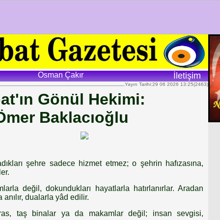
Osman Çakır
İletişim
Yayın Tarihi:29 06 2026 13:25(2463)
at'ın Gönül Hekimi:
 Ömer Baklacıoğlu
adıkları şehre sadece hizmet etmez; o şehrin hafızasına,
er.
larla değil, dokundukları hayatlarla hatırlanırlar. Aradan
 anılır, dualarla yâd edilir.
iras, taş binalar ya da makamlar değil; insan sevgisi,