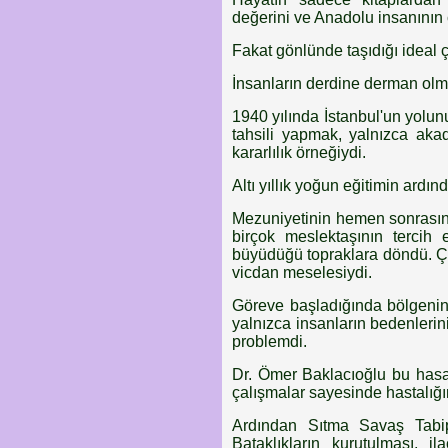
değerini ve Anadolu insanının 
Fakat gönlünde taşıdığı ideal 
İnsanların derdine derman olm
1940 yılında İstanbul'un yolun
tahsili yapmak, yalnızca aka
kararlılık örneğiydi.
Altı yıllık yoğun eğitimin ardı
Mezuniyetinin hemen sonrasınd
birçok meslektaşının tercih
büyüdüğü topraklara döndü. Ç
vicdan meselesiydi.
Göreve başladığında bölgenin 
yalnızca insanların bedenlerini 
problemdi.
Dr. Ömer Baklacıoğlu bu hasat
çalışmalar sayesinde hastalığın
Ardından Sıtma Savaş Tabipl
Bataklıkların kurutulması, i