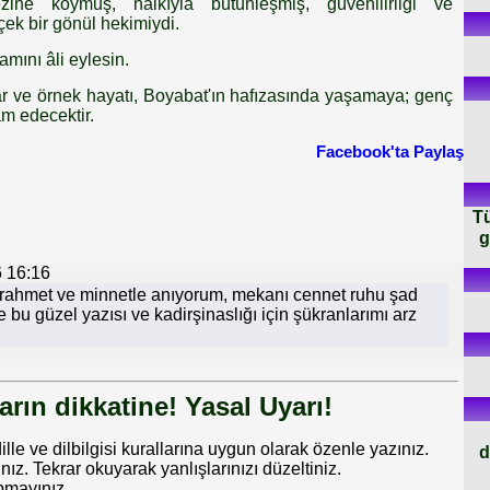
zine koymuş, halkıyla bütünleşmiş, güvenilirliği ve
çek bir gönül hekimiydi.
ını âli eylesin.
lar ve örnek hayatı, Boyabat'ın hafızasında yaşamaya; genç
m edecektir.
Facebook'ta Paylaş
Tü
g
 16:16
rahmet ve minnetle anıyorum, mekanı cennet ruhu şad
bu güzel yazısı ve kadirşinaslığı için şükranlarımı arz
rın dikkatine! Yasal Uyarı!
dille ve dilbilgisi kurallarına uygun olarak özenle yazınız.
d
 Tekrar okuyarak yanlışlarınızı düzeltiniz.
pmayınız.