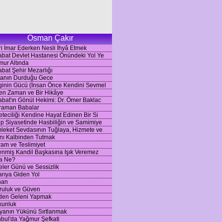
Osman Çakır
i İmar Ederken Nesli İhyâ Etmek
bat Devlet Hastanesi Önündeki Yol Ye
ur Altında
bat Şehir Mezarlığı
anın Durduğu Gece
inin Gücü (İnsan Önce Kendini Sevmel
en Zaman ve Bir Hikâye
bat'ın Gönül Hekimi: Dr. Ömer Baklac
raman Babalar
teciliği Kendine Hayat Edinen Bir Si
p Siyasetinde Hasbiliğin ve Samimiye
eket Sevdasının Tuğlaya, Hizmete ve
nı Kalbinden Tutmak
am ve Teslimiyet
nmiş Kandil Başkasına Işık Veremez
a Ne?
ler Günü ve Sessizlik
rıya Giden Yol
han
ruluk ve Güven
nden Geleni Yapmak
kunluk
yanın Yükünü Sırtlanmak
nbul'da Yağmur Şefkati