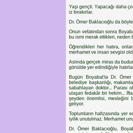
Yaşı gençti. Yapacağı daha ço
iz bırakırlar.
Dr. Ömer Baklacıoğlu da böyle
Onun vefatından sonra Boyabat
bu ismi merak ettikleri, neden bu
Öğrendikleri her hatıra, onla
merhamet ve insan sevgisi old
Aslında gerçek miras da budur.
gönülde yer edindiğiyle hatırlan
Bugün Boyabat'ta Dr. Ömer B
belediye başkanlığı, makamla
sabahlayan doktor... Parası ol
ulaşan fedakâr bir hekim... İft
şeyden önemlisi, mesleğini b
geliyor.
Toplumların hafızasında yer e
iyilik unutulmaz. Merhamet un
Dr. Ömer Baklacıoğlu, Boyabat