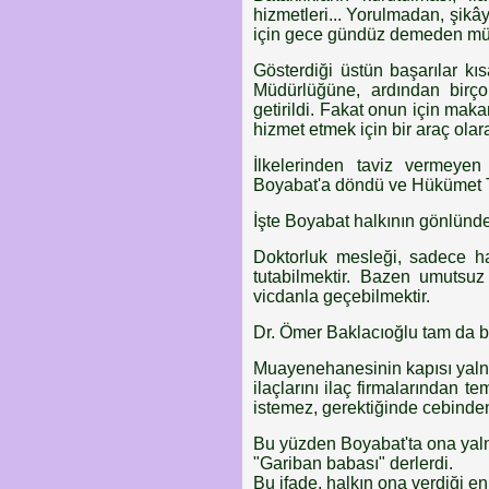
hizmetleri... Yorulmadan, şikây
için gece gündüz demeden mü
Gösterdiği üstün başarılar k
Müdürlüğüne, ardından birç
getirildi. Fakat onun için ma
hizmet etmek için bir araç olar
İlkelerinden taviz vermeyen
Boyabat'a döndü ve Hükümet T
İşte Boyabat halkının gönlünde
Doktorluk mesleği, sadece has
tutabilmektir. Bazen umutsu
vicdanla geçebilmektir.
Dr. Ömer Baklacıoğlu tam da b
Muayenehanesinin kapısı yalnız
ilaçlarını ilaç firmalarından t
istemez, gerektiğinde cebinden
Bu yüzden Boyabat'ta ona yaln
"Gariban babası" derlerdi.
Bu ifade, halkın ona verdiği e