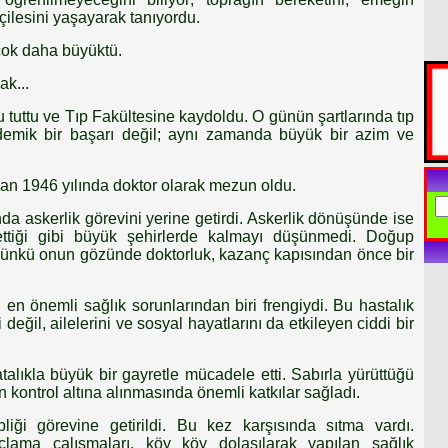
çilesini yaşayarak tanıyordu.
çok daha büyüktü.
ak...
u tuttu ve Tıp Fakültesine kaydoldu. O günün şartlarında tıp
demik bir başarı değil; aynı zamanda büyük bir azim ve
ndan 1946 yılında doktor olarak mezun oldu.
a askerlik görevini yerine getirdi. Askerlik dönüşünde ise
 ettiği gibi büyük şehirlerde kalmayı düşünmedi. Doğup
ünkü onun gözünde doktorluk, kazanç kapısından önce bir
en önemli sağlık sorunlarından biri frengiydi. Bu hastalık
değil, ailelerini ve sosyal hayatlarını da etkileyen ciddi bir
alıkla büyük bir gayretle mücadele etti. Sabırla yürüttüğü
 kontrol altına alınmasında önemli katkılar sağladı.
iği görevine getirildi. Bu kez karşısında sıtma vardı.
laçlama çalışmaları, köy köy dolaşılarak yapılan sağlık