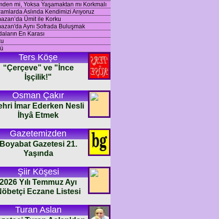
mden mi, Yoksa Yaşamaktan mı Korkmalı
amlarda Aslında Kendimizi Arıyoruz
zan’da Ümit ile Korku
azan'da Aynı Sofrada Buluşmak
aların En Karası
ku
ü
Ters Köşe
“Çerçeve” ve "İnce
İşçilik!"
Osman Çakır
ehri İmar Ederken Nesli
İhyâ Etmek
Gazetemizden
Boyabat Gazetesi 21.
Yaşında
Şiir Köşesi
2026 Yılı Temmuz Ayı
öbetçi Eczane Listesi
Turan Aslan