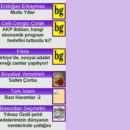
Erdoğan Erkaymaz
Mutlu Yıllar
Celil Cengiz Çolak
AKP iktidarı, hangi
ekonomik program
hedefini tutturdu ki?
Fıkra
rkiye'de, sosyal adalet
ereği zamlar yapılıyor!
Boyabat Yemekleri
Sallım Çorba
Türk İslam
Bazı Haramlar -2
Basından Seçmeler
Yılmaz Özdil şehit
edelerimizin dünyanın
nerelerinde yattığını