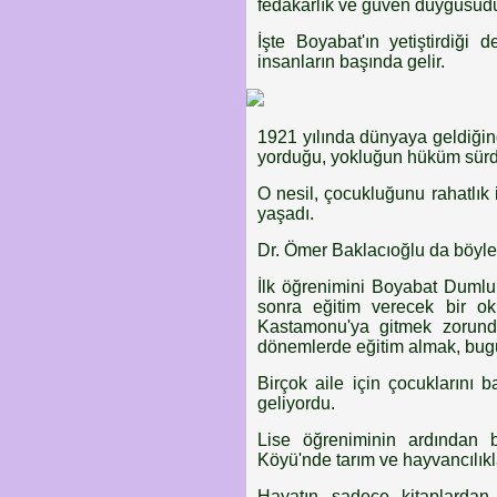
fedakârlık ve güven duygusudu
İşte Boyabat'ın yetiştirdiği
insanların başında gelir.
1921 yılında dünyaya geldiği
yorduğu, yokluğun hüküm sürdüğ
O nesil, çocukluğunu rahatlık
yaşadı.
Dr. Ömer Baklacıoğlu da böyle
İlk öğrenimini Boyabat Dumlup
sonra eğitim verecek bir o
Kastamonu'ya gitmek zorunda
dönemlerde eğitim almak, bugü
Birçok aile için çocuklarını
geliyordu.
Lise öğreniminin ardından b
Köyü'nde tarım ve hayvancılık
Hayatın sadece kitaplardan 