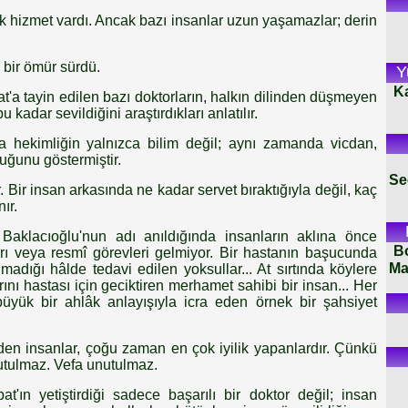
k hizmet vardı. Ancak bazı insanlar uzun yaşamazlar; derin
 bir ömür sürdü.
Y
K
'a tayin edilen bazı doktorların, halkın dilinden düşmeyen
 kadar sevildiğini araştırdıkları anlatılır.
ra hekimliğin yalnızca bilim değil; aynı zamanda vicdan,
uğunu göstermiştir.
Se
 Bir insan arkasında ne kadar servet bıraktığıyla değil, kaç
ır.
aklacıoğlu'nun adı anıldığında insanların aklına önce
B
rı veya resmî görevleri gelmiyor. Bir hastanın başucunda
Ma
madığı hâlde tedavi edilen yoksullar... At sırtında köylere
arını hastası için geciktiren merhamet sahibi bir insan... Her
üyük bir ahlâk anlayışıyla icra eden örnek bir şahsiyet
den insanlar, çoğu zaman en çok iyilik yapanlardır. Çünkü
utulmaz. Vefa unutulmaz.
'ın yetiştirdiği sadece başarılı bir doktor değil; insan