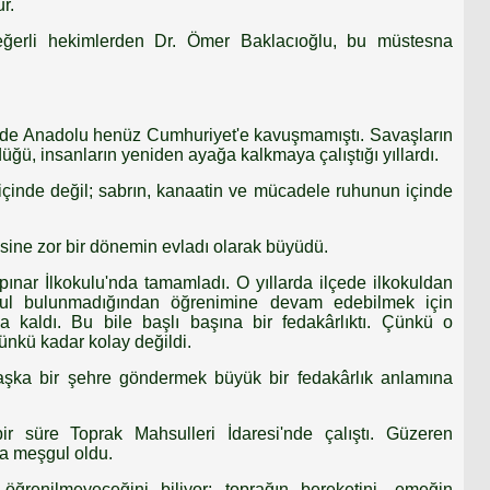
r.
 değerli hekimlerden Dr. Ömer Baklacıoğlu, bu müstesna
nde Anadolu henüz Cumhuriyet'e kavuşmamıştı. Savaşların
ü, insanların yeniden ayağa kalkmaya çalıştığı yıllardı.
 içinde değil; sabrın, kanaatin ve mücadele ruhunun içinde
sine zor bir dönemin evladı olarak büyüdü.
ınar İlkokulu'nda tamamladı. O yıllarda ilçede ilkokuldan
kul bulunmadığından öğrenimine devam edebilmek için
 kaldı. Bu bile başlı başına bir fedakârlıktı. Çünkü o
nkü kadar kolay değildi.
 başka bir şehre göndermek büyük bir fedakârlık anlamına
ir süre Toprak Mahsulleri İdaresi'nde çalıştı. Güzeren
la meşgul oldu.
öğrenilmeyeceğini biliyor; toprağın bereketini, emeğin