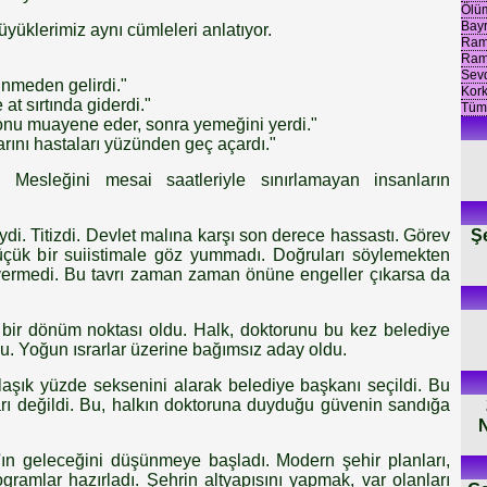
Ölü
Bayr
yüklerimiz aynı cümleleri anlatıyor.
Rama
Ram
Sevd
ünmeden gelirdi."
Kor
at sırtında giderdi."
Tüm
onu muayene eder, sonra yemeğini yerdi."
rını hastaları yüzünden geç açardı."
 Mesleğini mesai saatleriyle sınırlamayan insanların
Ş
ydi. Titizdi. Devlet malına karşı son derece hassastı. Görev
çük bir suiistimale göz yummadı. Doğruları söylemekten
 vermedi. Bu tavrı zaman zaman önüne engeller çıkarsa da
 bir dönüm noktası oldu. Halk, doktorunu bu kez belediye
u. Yoğun ısrarlar üzerine bağımsız aday oldu.
aşık yüzde seksenini alarak belediye başkanı seçildi. Bu
arı değildi. Bu, halkın doktoruna duyduğu güvenin sandığa
N
ın geleceğini düşünmeye başladı. Modern şehir planları,
gramlar hazırladı. Şehrin altyapısını yapmak, var olanları