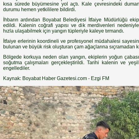
kısa sürede büyümesine yol açtı. Kale çevresindeki dumanl
durumu hemen yetkililere bildirdi.
İhbarın ardından Boyabat Belediyesi İtfaiye Müdürlüğü ekipl
edildi. Kalenin coğrafi yapısı ve dik merdivenleri nedeniyl
hızla ulaşabilmek için yangın tüpleriyle kaleye tırmandı.
İtfaiye erlerinin koordineli ve profesyonel müdahalesi sayesi
bulunan ve büyük risk oluşturan çam ağaçlarına sıçramadan kon
Bölgede korkuya neden olan yangın, ekiplerin yoğun çabas
soğutma çalışmaları gerçekleştirildi. Tarihi kalenin ve yeş
engellediler.
Kaynak: Boyabat Haber Gazetesi.com - Ezgi FM