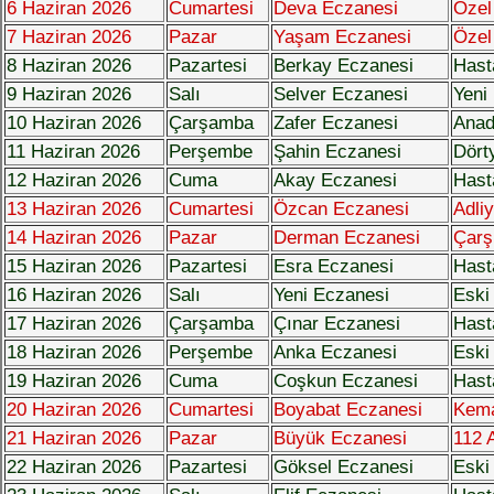
6 Haziran 2026
Cumartesi
Deva Eczanesi
Özel
7 Haziran 2026
Pazar
Yaşam Eczanesi
Özel
8 Haziran 2026
Pazartesi
Berkay Eczanesi
Hast
9 Haziran 2026
Salı
Selver Eczanesi
Yeni
10 Haziran 2026
Çarşamba
Zafer Eczanesi
Anad
11 Haziran 2026
Perşembe
Şahin Eczanesi
Dört
12 Haziran 2026
Cuma
Akay Eczanesi
Hast
13 Haziran 2026
Cumartesi
Özcan Eczanesi
Adli
14 Haziran 2026
Pazar
Derman Eczanesi
Çarş
15 Haziran 2026
Pazartesi
Esra Eczanesi
Hast
16 Haziran 2026
Salı
Yeni Eczanesi
Eski
17 Haziran 2026
Çarşamba
Çınar Eczanesi
Hast
18 Haziran 2026
Perşembe
Anka Eczanesi
Eski
19 Haziran 2026
Cuma
Coşkun Eczanesi
Hast
20 Haziran 2026
Cumartesi
Boyabat Eczanesi
Kema
21 Haziran 2026
Pazar
Büyük Eczanesi
112 A
22 Haziran 2026
Pazartesi
Göksel Eczanesi
Eski