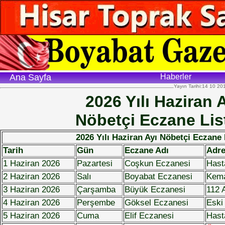
Ana Sayfa
Haberler
Yayın Tarihi:14 10 20
2026 Yılı Haziran 
Nöbetçi Eczane Lis
2026 Yılı Haziran Ayı Nöbetçi Eczane 
Tarih
Gün
Eczane Adı
Adre
1 Haziran 2026
Pazartesi
Coşkun Eczanesi
Hast
2 Haziran 2026
Salı
Boyabat Eczanesi
Kema
3 Haziran 2026
Çarşamba
Büyük Eczanesi
112 A
4 Haziran 2026
Perşembe
Göksel Eczanesi
Eski
5 Haziran 2026
Cuma
Elif Eczanesi
Hast