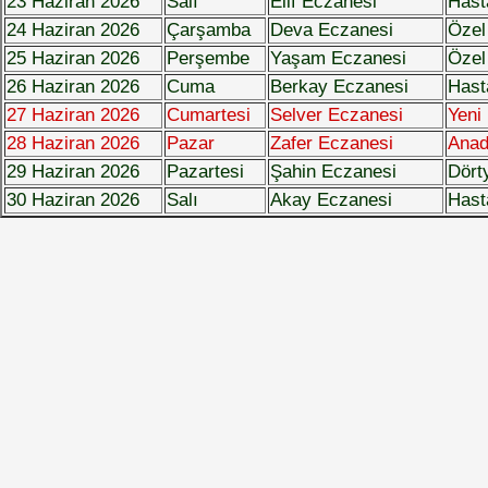
23 Haziran 2026
Salı
Elif Eczanesi
Hast
24 Haziran 2026
Çarşamba
Deva Eczanesi
Özel
25 Haziran 2026
Perşembe
Yaşam Eczanesi
Özel
26 Haziran 2026
Cuma
Berkay Eczanesi
Hast
27 Haziran 2026
Cumartesi
Selver Eczanesi
Yeni
28 Haziran 2026
Pazar
Zafer Eczanesi
Anad
29 Haziran 2026
Pazartesi
Şahin Eczanesi
Dört
30 Haziran 2026
Salı
Akay Eczanesi
Hast