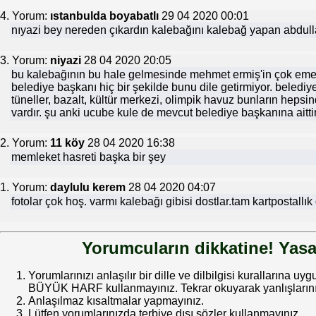
4. Yorum:
ıstanbulda boyabatlı
29 04 2020 00:01
nıyazi bey nereden çıkardın kalebağını kalebağ yapan abdulla
3. Yorum:
niyazi
28 04 2020 20:05
bu kalebağının bu hale gelmesinde mehmet ermiş'in çok eme
belediye başkanı hiç bir şekilde bunu dile getirmiyor. belediye
tüneller, bazalt, kültür merkezi, olimpik havuz bunların hep
vardır. şu anki ucube kule de mevcut belediye başkanına aittir
2. Yorum:
11 köy
28 04 2020 16:38
memleket hasreti başka bir şey
1. Yorum:
daylulu kerem
28 04 2020 04:07
fotolar çok hoş. varmı kalebağı gibisi dostlar.tam kartpostallık
Yorumcuların dikkatine! Yasa
Yorumlarınızı anlaşılır bir dille ve dilbilgisi kurallarına uy
BÜYÜK HARF kullanmayınız. Tekrar okuyarak yanlışlarınız
Anlaşılmaz kısaltmalar yapmayınız.
Lütfen yorumlarınızda terbiye dışı sözler kullanmayınız.