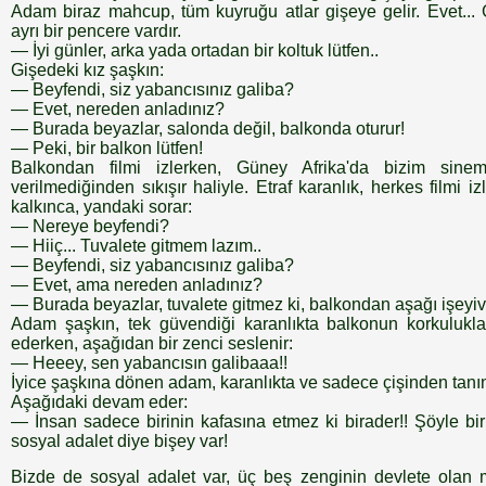
Adam biraz mahcup, tüm kuyruğu atlar gişeye gelir. Evet... 
ayrı bir pencere vardır.
— İyi günler, arka yada ortadan bir koltuk lütfen..
Gişedeki kız şaşkın:
— Beyfendi, siz yabancısınız galiba?
— Evet, nereden anladınız?
— Burada beyazlar, salonda değil, balkonda oturur!
— Peki, bir balkon lütfen!
Balkondan filmi izlerken, Güney Afrika'da bizim sinem
verilmediğinden sıkışır haliyle. Etraf karanlık, herkes filmi
kalkınca, yandaki sorar:
— Nereye beyfendi?
— Hiiç... Tuvalete gitmem lazım..
— Beyfendi, siz yabancısınız galiba?
— Evet, ama nereden anladınız?
— Burada beyazlar, tuvalete gitmez ki, balkondan aşağı işeyive
Adam şaşkın, tek güvendiği karanlıkta balkonun korkulukla
ederken, aşağıdan bir zenci seslenir:
— Heeey, sen yabancısın galibaaa!!
İyice şaşkına dönen adam, karanlıkta ve sadece çişinden tanındı
Aşağıdaki devam eder:
— İnsan sadece birinin kafasına etmez ki birader!! Şöyle bir 
sosyal adalet diye bişey var!
Bizde de sosyal adalet var, üç beş zenginin devlete olan mily