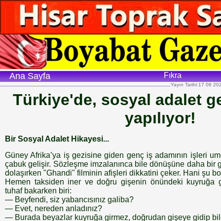
Ana Sayfa
Fıkra
Yayın Tarihi:17 06 20
Türkiye'de, sosyal adalet g
yapılıyor!
Bir Sosyal Adalet Hikayesi...
Güney Afrika’ya iş gezisine giden genç iş adamının işleri u
çabuk gelişir. Sözleşme imzalanınca bile dönüşüne daha bir gü
dolaşırken "Ghandi" filminin afişleri dikkatini çeker. Hani şu bol
Hemen taksiden iner ve doğru gişenin önündeki kuyruğa gir
tuhaf bakarken biri:
— Beyfendi, siz yabancısınız galiba?
— Evet, nereden anladınız?
— Burada beyazlar kuyruğa girmez, doğrudan gişeye gidip bilet