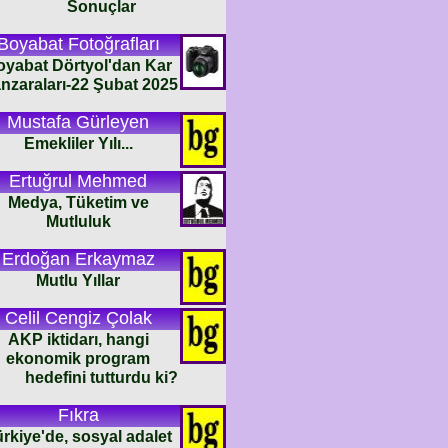
Sonuçlar
Boyabat Fotoğrafları
oyabat Dörtyol'dan Kar
nzaraları-22 Şubat 2025
Mustafa Gürleyen
Emekliler Yılı...
Ertuğrul Mehmed
Medya, Tüketim ve
Mutluluk
Erdoğan Erkaymaz
Mutlu Yıllar
Celil Cengiz Çolak
AKP iktidarı, hangi
ekonomik program
hedefini tutturdu ki?
Fıkra
rkiye'de, sosyal adalet