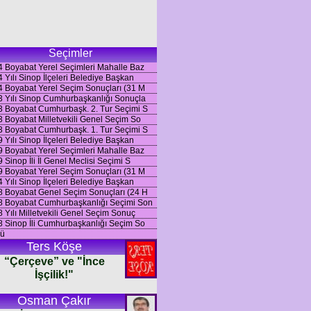
Seçimler
 Boyabat Yerel Seçimleri Mahalle Baz
 Yılı Sinop İlçeleri Belediye Başkan
 Boyabat Yerel Seçim Sonuçları (31 M
 Yılı Sinop Cumhurbaşkanlığı Sonuçla
 Boyabat Cumhurbaşk. 2. Tur Seçimi S
 Boyabat Milletvekili Genel Seçim So
 Boyabat Cumhurbaşk. 1. Tur Seçimi S
 Yılı Sinop İlçeleri Belediye Başkan
 Boyabat Yerel Seçimleri Mahalle Baz
 Sinop İli İl Genel Meclisi Seçimi S
 Boyabat Yerel Seçim Sonuçları (31 M
 Yılı Sinop İlçeleri Belediye Başkan
 Boyabat Genel Seçim Sonuçları (24 H
8 Boyabat Cumhurbaşkanlığı Seçimi Son
 Yılı Milletvekili Genel Seçim Sonuç
 Sinop İli Cumhurbaşkanlığı Seçim So
ü
Ters Köşe
“Çerçeve” ve "İnce
İşçilik!"
Osman Çakır