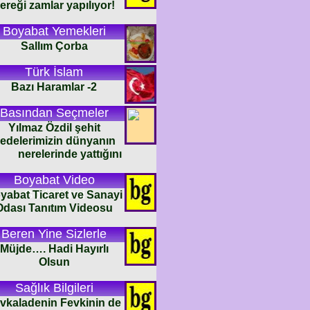
ereği zamlar yapılıyor!
Boyabat Yemekleri
Sallım Çorba
Türk İslam
Bazı Haramlar -2
Basından Seçmeler
Yılmaz Özdil şehit
edelerimizin dünyanın
nerelerinde yattığını
Boyabat Video
Görüntüleri
yabat Ticaret ve Sanayi
Odası Tanıtım Videosu
Beren Yine Sizlerle
Müjde…. Hadi Hayırlı
Olsun
Sağlık Bilgileri
vkaladenin Fevkinin de