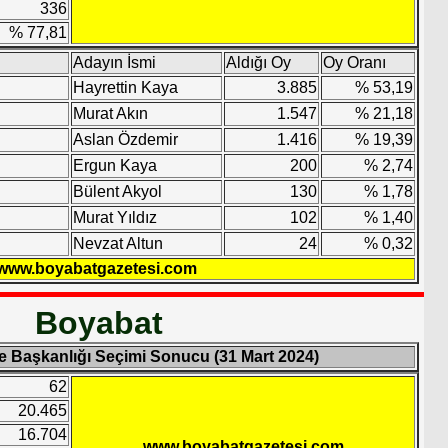
336
% 77,81
Adayın İsmi
Aldığı Oy
Oy Oranı
Hayrettin Kaya
3.885
% 53,19
Murat Akın
1.547
% 21,18
Aslan Özdemir
1.416
% 19,39
Ergun Kaya
200
% 2,74
Bülent Akyol
130
% 1,78
Murat Yıldız
102
% 1,40
Nevzat Altun
24
% 0,32
www.boyabatgazetesi.com
Boyabat
ye Başkanlığı Seçimi Sonucu (31 Mart 2024)
62
20.465
16.704
www.boyabatgazetesi.com