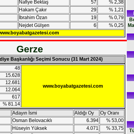
Nafiye Bektaş
57
% 2,38
Hakam Çakır
29
% 1,21
İbrahim Özan
19
% 0,79
B
Ma
Nejdet Gülşen
6
% 0,25
www.boyabatgazetesi.com
Gerze
ediye Başkanlığı Seçimi Sonucu (31 Mart 2024)
48
15.628
12.681
www.boyabatgazetesi.com
12.064
617
% 81.14
Adayın İsmi
Aldığı Oy
Oy Oranı
Osman Belovacıklı
6.394
% 53,00
Hüseyin Yüksek
4.071
% 33,75
Tü