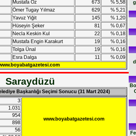
g
Mustafa Öz
673
% 5,58
Ömer Tugay Yılmaz
629
% 5,21
Yavuz Yiğit
145
% 1,20
Hüseyin Şeker
81
% 0,67
Necla Keskin Kul
22
% 0,18
Mustafa Engin Karakurt
19
% 0,16
Tolga Ünal
19
% 0,16
Esra Dalga
11
% 0,09
d
www.boyabatgazetesi.com
Saraydüzü
Bo
elediye Başkanlığı Seçimi Sonucu (31 Mart 2024)
3
1.031
954
www.boyabatgazetesi.com
898
56
Fe