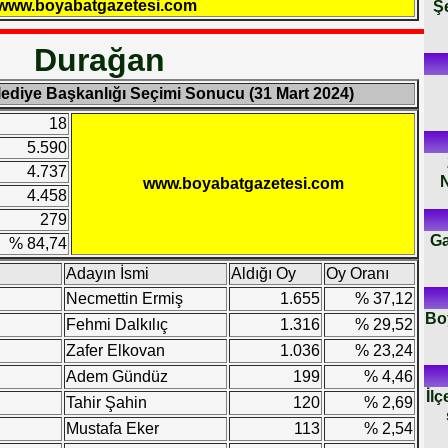
Ş
www.boyabatgazetesi.com
Durağan
lediye Başkanlığı Seçimi Sonucu (31 Mart 2024)
18
5.590
4.737
N
www.boyabatgazetesi.com
4.458
279
Ga
% 84,74
Adayın İsmi
Aldığı Oy
Oy Oranı
Necmettin Ermiş
1.655
% 37,12
Boy
Fehmi Dalkılıç
1.316
% 29,52
Zafer Elkovan
1.036
% 23,24
Adem Gündüz
199
% 4,46
İlç
Tahir Şahin
120
% 2,69
Mustafa Eker
113
% 2,54