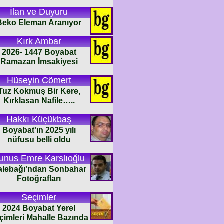
İlan ve Duyuru
Beko Eleman Aranıyor
Kırk Ambar
2026- 1447 Boyabat
Ramazan İmsakiyesi
Hüseyin Cömert
Tuz Kokmuş Bir Kere,
Kırklasan Nafile…..
Hakkı Küçükbaş
Boyabat'ın 2025 yılı
nüfusu belli oldu
unus Emre Karslıoğlu
alebağı'ndan Sonbahar
Fotoğrafları
Seçimler
2024 Boyabat Yerel
çimleri Mahalle Bazında