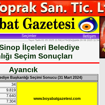
Seçimler
İletişim
Yayın Tarihi:01 05 2025 11:59(14764)Değişiklik:26 06 2025 11:54
 Sinop İlçeleri Belediye
lığı Seçim Sonuçları
Ayancık
lediye Başkanlığı Seçimi Sonucu (31 Mart 2024)
34
9.819
7.640
www.boyabatgazetesi.com
7.304