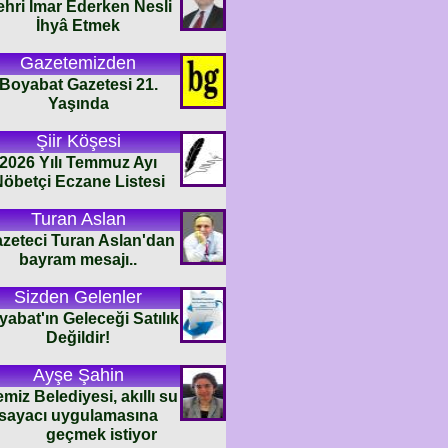
ehri İmar Ederken Nesli
İhyâ Etmek
Gazetemizden
Boyabat Gazetesi 21.
Yaşında
Şiir Köşesi
2026 Yılı Temmuz Ayı
öbetçi Eczane Listesi
Turan Aslan
zeteci Turan Aslan'dan
bayram mesajı..
Sizden Gelenler
abat'ın Geleceği Satılık
Değildir!
Ayşe Şahin
emiz Belediyesi, akıllı su
sayacı uygulamasına
geçmek istiyor