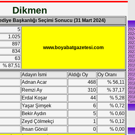
Dikmen
ediye Başkanlığı Seçimi Sonucu (31 Mart 2024)
5
2024
2024
1.025
2024
2023
897
www.boyabatgazetesi.com
2023
834
2023
2023
63
2019
% 87,51
2019
2019
Adayın İsmi
Aldığı Oy
Oy Oranı
2019
2014
Adnan Acar
468
% 56,11
2018
201
Remzi Ay
310
% 37,17
2018
2018
Erdal Koşar
44
% 5,28
Tüm
Yaşar Şimşek
6
% 0,72
Bekir Aydın
5
% 0,60
Zeyd Çölmekçi
1
% 0,12
İhsan Gönül
0
% 0,00