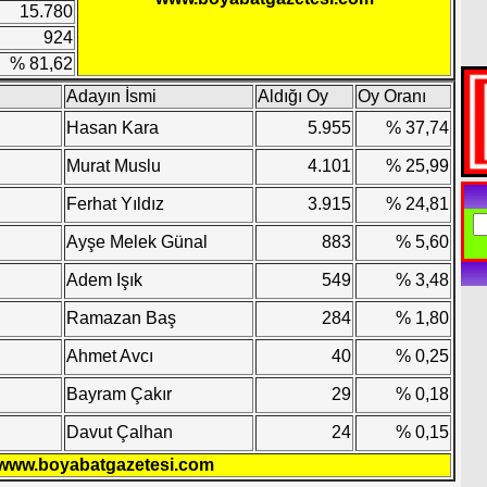
15.780
924
% 81,62
Adayın İsmi
Aldığı Oy
Oy Oranı
Hasan Kara
5.955
% 37,74
Murat Muslu
4.101
% 25,99
Ferhat Yıldız
3.915
% 24,81
Ayşe Melek Günal
883
% 5,60
Adem Işık
549
% 3,48
Ramazan Baş
284
% 1,80
Ahmet Avcı
40
% 0,25
Bayram Çakır
29
% 0,18
Davut Çalhan
24
% 0,15
www.boyabatgazetesi.com