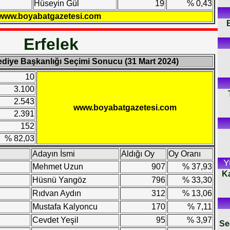
Hüseyin Gül
19
% 0,43
www.boyabatgazetesi.com
Erfelek
lediye Başkanlığı Seçimi Sonucu (31 Mart 2024)
10
3.100
2.543
www.boyabatgazetesi.com
2.391
152
% 82,03
Adayın İsmi
Aldığı Oy
Oy Oranı
Y
Mehmet Uzun
907
% 37,93
K
Hüsnü Yangöz
796
% 33,30
Rıdvan Aydın
312
% 13,06
Mustafa Kalyoncu
170
% 7,11
Cevdet Yeşil
95
% 3,97
Se