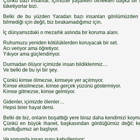
Çünkü bazı insanlar, içimizde yaşarken ölmekten başka bir
tüketiyorlar bizi.
Belki de bu yüzden Yaradan bazı insanları gönlümüzden ç
bilmediği için değil, biz bırakamadığımız için.
İç dünyamızdaki o mezarlık aslında bir koruma alanı.
Ruhumuzu yeniden kötülüklerden koruyacak bir set.
Acı veriyor ama öğretiyor.
Yıkıyor ama güçlendiriyor.
Durmadan ölüyor içimizde insan bildiklerimiz…
Ve belki de bu iyi bir şey.
Çünkü kimse ölmezse, kimseye yer açılmıyor.
Kimse eksilmezse, kimse gerçek yüzünü göstermiyor.
Kimse gitmezse, kimse gelmiyor.
Gidenler, içimizde ölenler…
Hepsi birer hayat dersi.
Belki de biz, onların boşalttığı yere biraz daha kendimizi koyma
Çünkü en büyük ihanet, başkasından gördüğümüz değil; ke
unuttuğumuz an başlıyor.
Ve sonunda insan şunu kabulleniyor: