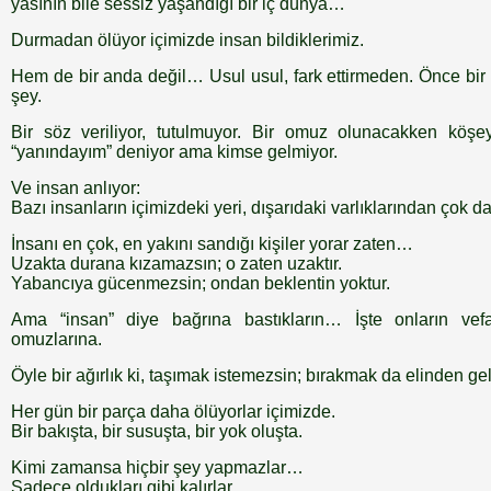
yasının bile sessiz yaşandığı bir iç dünya…
Durmadan ölüyor içimizde insan bildiklerimiz.
Hem de bir anda değil… Usul usul, fark ettirmeden. Önce bir g
şey.
Bir söz veriliyor, tutulmuyor. Bir omuz olunacakken köşeye
“yanındayım” deniyor ama kimse gelmiyor.
Ve insan anlıyor:
Bazı insanların içimizdeki yeri, dışarıdaki varlıklarından çok 
İnsanı en çok, en yakını sandığı kişiler yorar zaten…
Uzakta durana kızamazsın; o zaten uzaktır.
Yabancıya gücenmezsin; ondan beklentin yoktur.
Ama “insan” diye bağrına bastıkların… İşte onların vefa
omuzlarına.
Öyle bir ağırlık ki, taşımak istemezsin; bırakmak da elinden g
Her gün bir parça daha ölüyorlar içimizde.
Bir bakışta, bir susuşta, bir yok oluşta.
Kimi zamansa hiçbir şey yapmazlar…
Sadece oldukları gibi kalırlar.