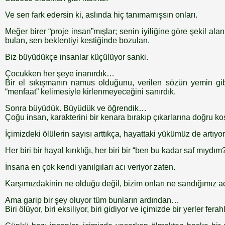
Ve sen fark edersin ki, aslında hiç tanımamışsın onları.
Meğer birer “proje insan”mışlar; senin iyiliğine göre şekil al
bulan, sen beklentiyi kestiğinde bozulan.
Biz büyüdükçe insanlar küçülüyor sanki.
Çocukken her şeye inanırdık…
Bir el sıkışmanın namus olduğunu, verilen sözün yemin gibi
“menfaat” kelimesiyle kirlenmeyeceğini sanırdık.
Sonra büyüdük. Büyüdük ve öğrendik…
Çoğu insan, karakterini bir kenara bırakıp çıkarlarına doğru ko
İçimizdeki ölülerin sayısı arttıkça, hayattaki yükümüz de artıyor
Her biri bir hayal kırıklığı, her biri bir “ben bu kadar saf mıydım
İnsana en çok kendi yanılgıları acı veriyor zaten.
Karşımızdakinin ne olduğu değil, bizim onları ne sandığımız acı
Ama garip bir şey oluyor tüm bunların ardından…
Biri ölüyor, biri eksiliyor, biri gidiyor ve içimizde bir yerler ferahl