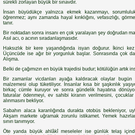
sürekli zorlayan büyük bir sınavdır.
İnsan büyüdükçe yalnızca ekmek kazanmayı, sorumluluk
öğrenmez; aynı zamanda hayal kırıklığını, vefasızlığı, görm
tanır.
Bir noktadan sonra insanı en çok yaralayan şey doğrudan maruz
Asıl acı, o acının sıradanlaşmasıdır.
Haksızlık bir kere yaşandığında isyan doğurur. İkinci kez
Üçüncüde ise ağır bir yorgunluk başlar. Sonrasında çok daha
Alışma.
Belki de çağımızın en büyük trajedisi budur; kötülüğün artık in
Bir zamanlar vicdanları ayağa kaldıracak olaylar bugün
malzemesi olup tüketiliyor. İnsanlar kısa bir şaşkınlık yaşıyo
birkaç cümle kuruyor ve sonra gündelik hayatına dönüyo
faturalar ödenmeyi, ev sahibi kiranın verilmesini, çocukl
alınmasını bekliyor.
Sabahın alaca karanlığında durakta otobüs bekleniyor, uyku
Akşam markete uğramak zorunlu istikamet. Yemek hazırla
sınırı tanımıyor.
Öte yanda büyük ahlâkî meseleler ise günlük telaş için