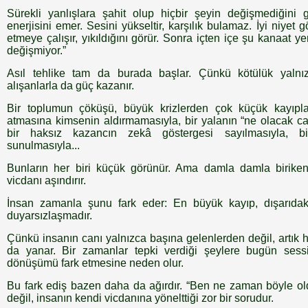
Sürekli yanlışlara şahit olup hiçbir şeyin değişmediğini
enerjisini emer. Sesini yükseltir, karşılık bulamaz. İyi niyet gös
etmeye çalışır, yıkıldığını görür. Sonra içten içe şu kanaat ye
değişmiyor.”
Asıl tehlike tam da burada başlar. Çünkü kötülük yalnı
alışanlarla da güç kazanır.
Bir toplumun çöküşü, büyük krizlerden çok küçük kayıplar
atmasına kimsenin aldırmamasıyla, bir yalanın “ne olacak can
bir haksız kazancın zekâ göstergesi sayılmasıyla, b
sunulmasıyla...
Bunların her biri küçük görünür. Ama damla damla birike
vicdanı aşındırır.
İnsan zamanla şunu fark eder: En büyük kayıp, dışarıdaki
duyarsızlaşmadır.
Çünkü insanın canı yalnızca başına gelenlerden değil, artık
da yanar. Bir zamanlar tepki verdiği şeylere bugün sessi
dönüşümü fark etmesine neden olur.
Bu fark ediş bazen daha da ağırdır. “Ben ne zaman böyle o
değil, insanın kendi vicdanına yönelttiği zor bir sorudur.