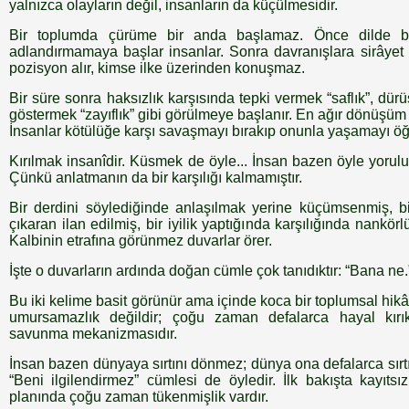
yalnızca olayların değil, insanların da küçülmesidir.
Bir toplumda çürüme bir anda başlamaz. Önce dilde baş
adlandırmamaya başlar insanlar. Sonra davranışlara sirâyet 
pozisyon alır, kimse ilke üzerinden konuşmaz.
Bir süre sonra haksızlık karşısında tepki vermek “saflık”, dürü
göstermek “zayıflık” gibi görülmeye başlanır. En ağır dönüşüm
İnsanlar kötülüğe karşı savaşmayı bırakıp onunla yaşamayı öğ
Kırılmak insanîdir. Küsmek de öyle... İnsan bazen öyle yorulu
Çünkü anlatmanın da bir karşılığı kalmamıştır.
Bir derdini söylediğinde anlaşılmak yerine küçümsenmiş, b
çıkaran ilan edilmiş, bir iyilik yaptığında karşılığında nankör
Kalbinin etrafına görünmez duvarlar örer.
İşte o duvarların ardında doğan cümle çok tanıdıktır: “Bana ne.
Bu iki kelime basit görünür ama içinde koca bir toplumsal hikâ
umursamazlık değildir; çoğu zaman defalarca hayal kırı
savunma mekanizmasıdır.
İnsan bazen dünyaya sırtını dönmez; dünya ona defalarca sırtın
“Beni ilgilendirmez” cümlesi de öyledir. İlk bakışta kayıts
planında çoğu zaman tükenmişlik vardır.