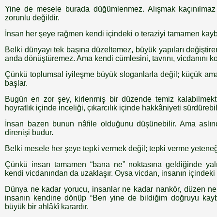
Yine de mesele burada düğümlenmez. Alışmak kaçınılmaz 
zorunlu değildir.
İnsan her şeye rağmen kendi içindeki o teraziyi tamamen kay
Belki dünyayı tek başına düzeltemez, büyük yapıları değiştire
anda dönüştüremez. Ama kendi cümlesini, tavrını, vicdanını kor
Çünkü toplumsal iyileşme büyük sloganlarla değil; küçük ama i
başlar.
Bugün en zor şey, kirlenmiş bir düzende temiz kalabilmektir
hoyratlık içinde inceliği, çıkarcılık içinde hakkâniyeti sürdürebi
İnsan bazen bunun nâfile olduğunu düşünebilir. Ama asl
direnişi budur.
Belki mesele her şeye tepki vermek değil; tepki verme yetene
Çünkü insan tamamen “bana ne” noktasına geldiğinde yaln
kendi vicdanından da uzaklaşır. Oysa vicdan, insanın içindeki s
Dünya ne kadar yorucu, insanlar ne kadar nankör, düzen ne
insanın kendine dönüp “Ben yine de bildiğim doğruyu kay
büyük bir ahlâkî karardır.