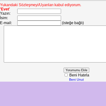
Yukarıdaki Sözleşmeyi/Uyarıları kabul ediyorum.
'Evet'
Yazın:
İsim:
E-mail:
(isteğe bağlı)
Beni Hatırla
Beni Unut