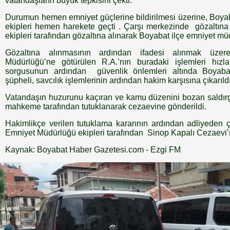
vatandaşların büyük tepkisini çekti.
Durumun hemen emniyet güçlerine bildirilmesi üzerine, Boya
ekipleri hemen harekete geçti . Çarşı merkezinde gözaltına 
ekipleri tarafından gözaltına alınarak Boyabat ilçe emniyet m
Gözaltına alınmasının ardından ifadesi alınmak üze
Müdürlüğü’ne götürülen R.A.’nın buradaki işlemleri hızl
sorgusunun ardından güvenlik önlemleri altında Boyabat
şüpheli, savcılık işlemlerinin ardından hakim karşısına çıkarıldı
Vatandaşın huzurunu kaçıran ve kamu düzenini bozan saldırga
mahkeme tarafından tutuklanarak cezaevine gönderildi.
Hakimlikçe verilen tutuklama kararının ardından adliyeden ç
Emniyet Müdürlüğü ekipleri tarafından Sinop Kapalı Cezaevi’n
Kaynak: Boyabat Haber Gazetesi.com - Ezgi FM