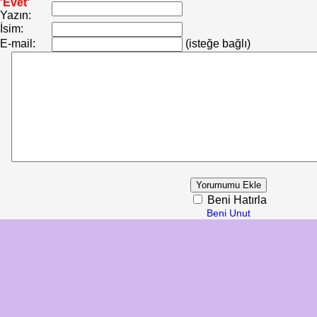
'Evet'
Yazın:
İsim:
E-mail:
(isteğe bağlı)
Beni Hatırla
Beni Unut