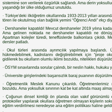
sistemine son verilerek özgürlük sağlandı. Ama derin yoksulluğ
yaşandığı bir ülke olduğumuz unutuldu.
· Türkiye'deki ilköğretim okullarında 1933-2013 yılları arasın
tören ile okutulmuş olan bağlılık yemini “Öğrenci Andı” ırkçı diye
· Dershaneler kapatıldı! Mevcut dershaneler 2019 yılına kadar
Ama gelinen noktada ne dershaneler kapatıldı ne dönüşt
Apartman kolejler türedi, teneffüslerde balkonlara çıkıldı. M
dersler patladı.
· Okul türleri arasında ayrımcılık yapılmaya başlandı. Ül
hükmedebilmek, kadrolarını değiştirebilmek için “proje ok
gidilerek bu okulların olumlu iklimi bozuldu, nitelikleri düşürül
· ÖSYM sınavlarında sorular çalındı, bir neslin hakkı, hukuku y
· Üniversite girişlerindeki başarısızlık baraj puanının düşürülm
· Öğretmenlik Meslek Kanunu çıkarıldı. Öğretmenlerimiz r
bozuldu. Ama yoksulluk sınırının kat be kat altında maaş alma
· Çoğunun dinsel kimliği ön planda olan vakıf görünümlü c
protokoller yapılarak okullara öğretmen olmayan kişilerin sok
eğitim verdirilmesi neredeyse ana eğitim politikası haline geldi