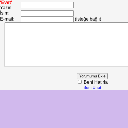
'Evet'
Yazın:
İsim:
E-mail:
(isteğe bağlı)
Beni Hatırla
Beni Unut