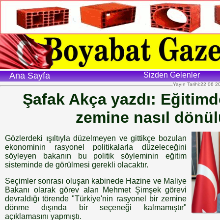
Ana Sayfa
Sizden Gelenler
Yayın Tarihi:22 06 
Şafak Akça yazdı: Eğitimd
zemine nasıl dönül
Gözlerdeki ışıltıyla düzelmeyen ve gittikçe bozulan
ekonominin rasyonel politikalarla düzeleceğini
söyleyen bakanın bu politik söyleminin eğitim
sisteminde de görülmesi gerekli olacaktır.
Seçimler sonrası oluşan kabinede Hazine ve Maliye
Bakanı olarak görev alan Mehmet Şimşek görevi
devraldığı törende "Türkiye'nin rasyonel bir zemine
dönme dışında bir seçeneği kalmamıştır"
açıklamasını yapmıştı.