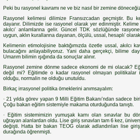
Peki bu rasyonel kavramı ne ve biz nasıl bir zemine döneceği
Rasyonel kelimesi dilimize Fransızcadan geçmiştir. Bu k
dayanır. Dilimizde ise rasyonel olarak yer edinmiştir. Kelime
akılcı' anlamlarına gelir. Güncel TDK sözlüğünde rasyonel
uygun, aklın kurallarına dayanan, ölçülü, ussal, hesaplı' olarak
Kelimenin etimolojisine baktığımızda özetle ussal, akılcı k
bulacağını anlayabiliyoruz. Yani daha gerçekçi, bilime daya
Umarım bilimin ışığında da sonuçlar alınır.
Rasyonel zemine dönme sadece ekonomi de mi olacak? Eği
değil mi? Eğitimde o kadar rasyonel olmayan politikalar i
olduğu, normalin ne olduğu unutuldu.
Birkaç irrasyonel politika örneklerini anımsayalım:
· 21 yılda görev yapan 9 Milli Eğitim Bakanı’ndan sadece biri
Çoğu bakan eğitim sistemiyle makama oturduğunda tanıştı.
· Eğitim sistemimizin yumuşak karnı olan sınavlar bu d
uğrayan alanlardan oldu. Lise giriş sınavları tam 6 kez, ünivers
değişti. Hatta bir bakan TEOG olarak adlandırılan lise giriş 
durağında öğrenmişti.