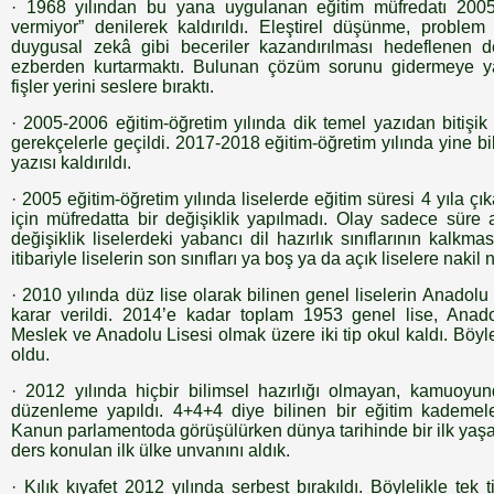
· 1968 yılından bu yana uygulanan eğitim müfredatı 200
vermiyor” denilerek kaldırıldı. Eleştirel düşünme, proble
duygusal zekâ gibi beceriler kazandırılması hedeflenen de
ezberden kurtarmaktı. Bulunan çözüm sorunu gidermeye
fişler yerini seslere bıraktı.
· 2005-2006 eğitim-öğretim yılında dik temel yazıdan bitişik
gerekçelerle geçildi. 2017-2018 eğitim-öğretim yılında yine bi
yazısı kaldırıldı.
· 2005 eğitim-öğretim yılında liselerde eğitim süresi 4 yıla çıkar
için müfredatta bir değişiklik yapılmadı. Olay sadece süre ar
değişiklik liselerdeki yabancı dil hazırlık sınıflarının kal
itibariyle liselerin son sınıfları ya boş ya da açık liselere nakil
· 2010 yılında düz lise olarak bilinen genel liselerin Anadol
karar verildi. 2014’e kadar toplam 1953 genel lise, Anado
Meslek ve Anadolu Lisesi olmak üzere iki tip okul kaldı. Böyleli
oldu.
· 2012 yılında hiçbir bilimsel hazırlığı olmayan, kamuoyun
düzenleme yapıldı. 4+4+4 diye bilinen bir eğitim kademelen
Kanun parlamentoda görüşülürken dünya tarihinde bir ilk yaş
ders konulan ilk ülke unvanını aldık.
· Kılık kıyafet 2012 yılında serbest bırakıldı. Böylelikle tek