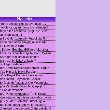
Haberler
obil bankete çıkıp tarlaya uçtu: 1 y
obille çarpışan motosiklet sürücüsü
ta yapılan aramada uyuşturucu çıktı
n Uzun vefat etti
p Büyükler 1. Amatör Futbol Ligi 5.
az Şanlan aday adaylığını açıkladı
tör Devrildi 2 Yaralı
s Ekipleri Boyabat Gökdere Mahallesi
 Yılında Sinop'ta Cep Telefonu Çekme
 Karadeniz’in kırsal kalkınmas
vır nasıl bir ittifak anlayışı?
er Ülgen vefat etti
bat Esnaf Kefalet Kooperatifi Olağan
’de Hırsızlık, Hayır Paraların
ze’de Büyük Bonzai Operasyonu
den Refah, Boyabat’ta Gençlik
de Taşıdığı Poşette 2 Kilo Metamfeta
p'ta Minibüsle Otomobil Çarpıştı: 1
t Çapkın vefat etti
bat Pazar yokuşunda Trafik Kazası
iye ağacından düşen vatandaş hayatın
p Büyükler 1. Amatör Futbol Ligi 4.
nin kamu arazilerini ve fabrikaların
ğan'daki operasyonda 2 kişi yakaland