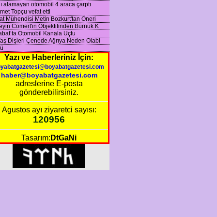
jı alamayan otomobil 4 araca çarptı
et Topçu vefat etti
at Mühendisi Metin Bozkurt'tan Öneri
yin Cömert'in Objektifinden Bürnük K
bat’ta Otomobil Kanala Uçtu
aş Dişleri Çenede Ağrıya Neden Olabi
ü
Yazı ve Haberleriniz İçin:
oyabatgazetesi@boyabatgazetesi.com
haber@boyabatgazetesi.com
adreslerine E-posta
gönderebilirsiniz.
Agustos ayı ziyaretci sayısı:
120956
Tasarım:
DtGaNi