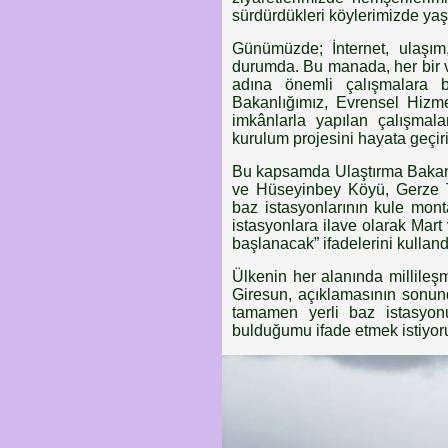
sürdürdükleri köylerimizde ya
Günümüzde; İnternet, ulaşım,
durumda. Bu manada, her bir v
adına önemli çalışmalara b
Bakanlığımız, Evrensel Hizme
imkânlarla yapılan çalışmala
kurulum projesini hayata geçiri
Bu kapsamda Ulaştırma Bakanl
ve Hüseyinbey Köyü, Gerze T
baz istasyonlarının kule mont
istasyonlara ilave olarak Mar
başlanacak” ifadelerini kulland
Ülkenin her alanında millileşm
Giresun, açıklamasının sonun
tamamen yerli baz istasyon
bulduğumu ifade etmek istiyor