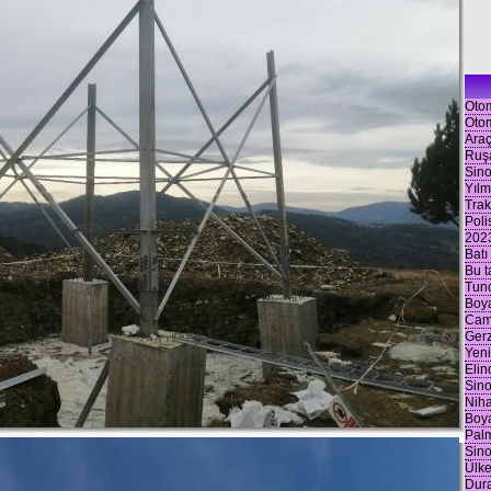
Otom
Otom
Araç
Ruşa
Sino
Yılm
Trak
Poli
2023
Batı
Bu ta
Tunc
Boya
Cami
Ger
Yeni
Elin
Sino
Niha
Boya
Palm
Sino
Ülke
Dura