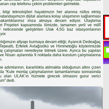
şanan cep telefonu çekim problemleri gelmekte.
 bilgi teknolojileri hayatımızın her alanına nüfus etmiş
atandaşımızın dijital alanlara kolay ulaşımının sağlanması
akanlıklarımız imza atmaya devam ediyor. Ulaştırma
t Projeleri kapsamında ilimizde, tamamen yerli ve millî
r neticesinde geliştirilen Ulak 4,5G baz istasyonlarının
yor.
ığımızın altyapı kurmaya devam ettiği; Ayancık Dedeağaç
epealtı, Erfelek Avlağısökü ve Himmetoğlu köylerimizde
aj çalışmaları neredeyse bitmek üzere. Ayrıca bu yapılan
t ve Nisan aylarında 9 noktada daha kurulum çalışmalarına
ı.
e adımlarının, kararlılıkla atılmakta olduğunun altını çizen
da “Kule montaj çalışmalarının tamamlanması sonrasında
u olan ULAK’ın hizmete girecek olmasını gurur verici
um” dedi.