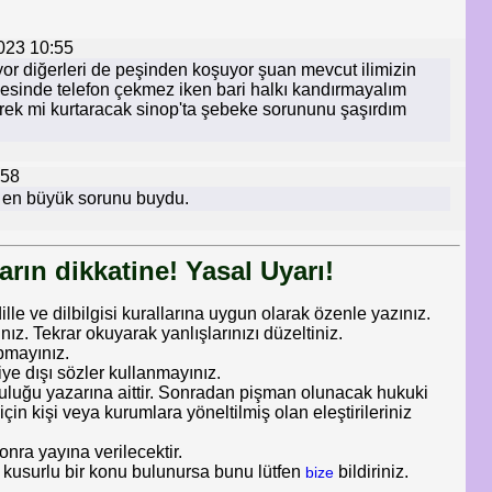
023 10:55
ıyor diğerleri de peşinden koşuyor şuan mevcut ilimizin
nesinde telefon çekmez iken bari halkı kandırmayalım
direk mi kurtaracak sinop'ta şebeke sorununu şaşırdım
:58
 en büyük sorunu buydu.
rın dikkatine! Yasal Uyarı!
dille ve dilbilgisi kurallarına uygun olarak özenle yazınız.
 Tekrar okuyarak yanlışlarınızı düzeltiniz.
pmayınız.
iye dışı sözler kullanmayınız.
uluğu yazarına aittir. Sonradan pişman olunacak hukuki
in kişi veya kurumlara yöneltilmiş olan eleştirileriniz
nra yayına verilecektir.
 kusurlu bir konu bulunursa bunu lütfen
bildiriniz.
bize