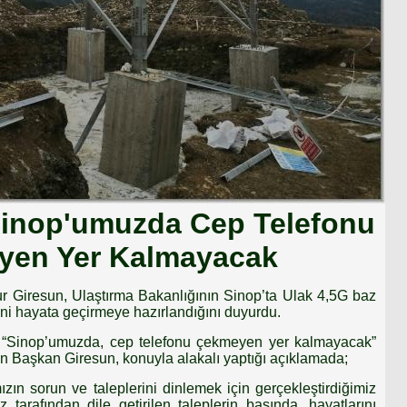
Sinop'umuzda Cep Telefonu
yen Yer Kalmayacak
r Giresun, Ulaştırma Bakanlığının Sinop’ta Ulak 4,5G baz
ini hayata geçirmeye hazırlandığını duyurdu.
“Sinop’umuzda, cep telefonu çekmeyen yer kalmayacak”
 Başkan Giresun, konuyla alakalı yaptığı açıklamada;
zın sorun ve taleplerini dinlemek için gerçekleştirdiğimiz
z tarafından dile getirilen taleplerin başında, hayatlarını