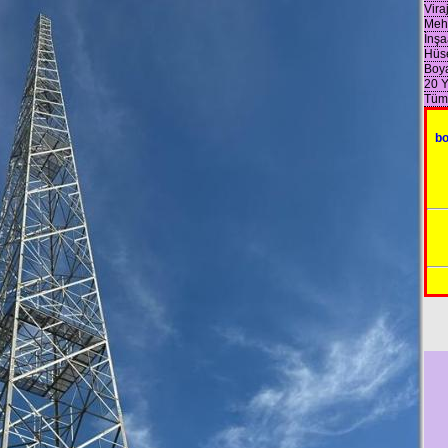
Vira
Mehm
İnşa
Hüse
Boya
20 Y
Tüm
b