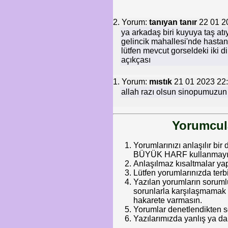
2. Yorum:
tanıyan tanır
22 01 2
ya arkadaş biri kuyuya taş at
gelincik mahallesi'nde hasta
lütfen mevcut gorseldeki iki 
açıkçası
1. Yorum:
mıstık
21 01 2023 22
allah razı olsun sinopumuzun
Yorumcula
Yorumlarınızı anlaşılır bir 
BÜYÜK HARF kullanmayınız.
Anlaşılmaz kısaltmalar ya
Lütfen yorumlarınızda terb
Yazılan yorumların soruml
sorunlarla karşılaşmamak iç
hakarete varmasın.
Yorumlar denetlendikten so
Yazılarımızda yanlış ya da