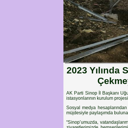
2023 Yılında 
Çekme
AK Parti Sinop İl Başkanı Uğu
istasyonlarının kurulum projes
Sosyal medya hesaplarından 
müjdesiyle paylaşımda bulunan
“Sinop’umuzda, vatandaşlarımı
ziyaretlerimizde hemşerilerimi