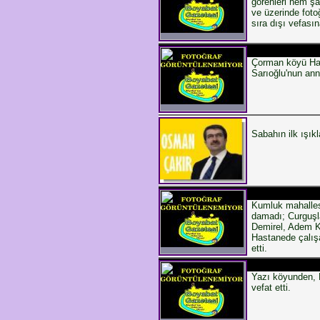
görenleri hem şa
ve üzerinde foto
sıra dışı vefasına
Çorman köyü Ham
Sarıoğlu'nun ann
Sabahın ilk ışıkl
Kumluk mahalles
damadı; Curguşl
Demirel, Adem K
Hastanede çalışa
etti.
Yazı köyunden, 
vefat etti.