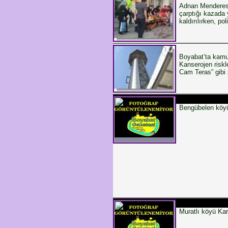
Adnan Menderes B
çarptığı kazada 
kaldırılırken, pol
Boyabat’ta kamu 
Kanserojen riskl
Cam Teras” gibi 
Bengübelen köyü
Muratlı köyü Kar