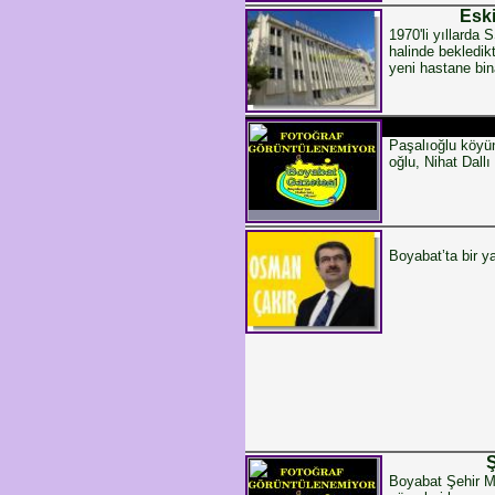
Eski
1970'li yıllarda
halinde bekledik
yeni hastane bina
Paşalıoğlu köyü
oğlu, Nihat Dallı 
Boyabat’ta bir y
Ş
Boyabat Şehir Me