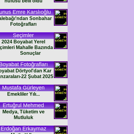
nüfusu belli oldu
unus Emre Karslıoğlu
alebağı'ndan Sonbahar
Fotoğrafları
Seçimler
2024 Boyabat Yerel
çimleri Mahalle Bazında
Sonuçlar
Boyabat Fotoğrafları
oyabat Dörtyol'dan Kar
nzaraları-22 Şubat 2025
Mustafa Gürleyen
Emekliler Yılı...
Ertuğrul Mehmed
Medya, Tüketim ve
Mutluluk
Erdoğan Erkaymaz