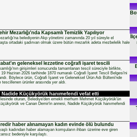
Boy
ehir Mezarlığı'nda Kapsamlı Temizlik Yapılıyor
İlç
zarlığı'na belediyenin Akp yönetimi zamanında 20 yıl süreyle el
aşta ortadaki şadırvan olmak üzere bütün mezarlık adeta mezbelelik hale
bat'ın geleneksel lezzetine coğrafi işaret tescili
lığı'nın girişimleri sonucunda tamamlanan tescil süreciyle birlikte,
9 Haziran 2026 tarihinde 1870 numaralı Coğrafi İşaret Tescil Belgesi'ni
dı. Böylece ürün, Coğrafi İşaret ve Geleneksel Ürün Adı Bülteni'nde
 tescillenen ürünler arasında yer aldı.
Nadide Küçükyörük hanımefendi vefat etti
lesinde oturan, Belediye'den emekli merhum Mehmet Küçükyörük'ün
üçükyörük ve Canan Demir'in annesi, Nadide Küçükyörük hanımefendi
üredir haber alınamayan kadın evinde ölü bulundu
yaşlı kadından haber alamayan komşuların ihbarı üzerine eve giren
cansız bedeniyle karşılaştı.