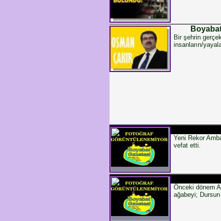
Boyabat
Bir şehrin gerçe
insanların/yayal
Yeni Rekor Amba
vefat etti.
Önceki dönem Ak
ağabeyi; Dursun 