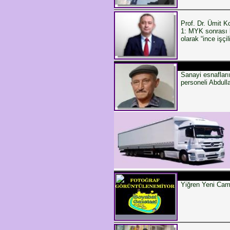
Prof. Dr. Ümit K
1: MYK sonrası 
olarak “ince işç
Sanayi esnaflar
personeli Abdull
Yiğren Yeni Camil