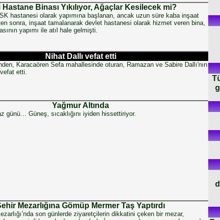
 Hastane Binası Yıkılıyor, Ağaçlar Kesilecek mi?
 SSK hastanesi olarak yapımına başlanan, ancak uzun süre kaba inşaat
ten sonra, inşaat tamalanarak devlet hastanesi olarak hizmet veren bina,
sının yapımı ile atıl hale gelmişti.
Nihat Dallı vefat etti
nden, Karacaören Sefa mahallesinde oturan, Ramazan ve Sabire Dallı'nın
vefat etti.
Tü
g
Yağmur Altında
az günü… Güneş, sıcaklığını iyiden hissettiriyor.
d
ehir Mezarlığına Gömüp Mermer Taş Yaptırdı
zarlığı’nda son günlerde ziyaretçilerin dikkatini çeken bir mezar,