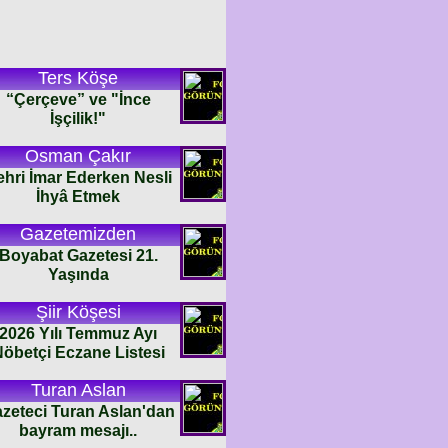
Ters Köşe
“Çerçeve” ve "İnce
İşçilik!"
Osman Çakır
ehri İmar Ederken Nesli
İhyâ Etmek
Gazetemizden
Boyabat Gazetesi 21.
Yaşında
Şiir Köşesi
2026 Yılı Temmuz Ayı
öbetçi Eczane Listesi
Turan Aslan
zeteci Turan Aslan'dan
bayram mesajı..