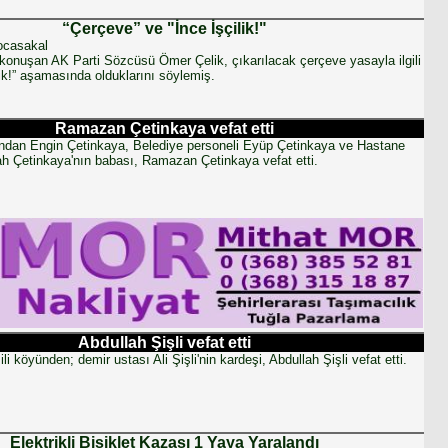
“Çerçeve” ve "İnce İşçilik!"
ocasakal
konuşan AK Parti Sözcüsü Ömer Çelik, çıkarılacak çerçeve yasayla ilgili
ilik!” aşamasında olduklarını söylemiş.
Ramazan Çetinkaya vefat etti
ından Engin Çetinkaya, Belediye personeli Eyüp Çetinkaya ve Hastane
ah Çetinkaya'nın babası, Ramazan Çetinkaya vefat etti.
Abdullah Şişli vefat etti
i köyünden; demir ustası Ali Şişli'nin kardeşi, Abdullah Şişli vefat etti.
Elektrikli Bisiklet Kazası 1 Yaya Yaralandı