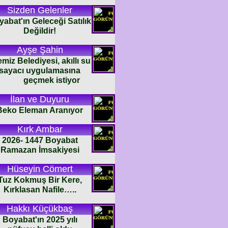
Sizden Gelenler
abat'ın Geleceği Satılık
Değildir!
Ayşe Şahin
emiz Belediyesi, akıllı su
sayacı uygulamasına
geçmek istiyor
İlan ve Duyuru
Beko Eleman Aranıyor
Kırk Ambar
2026- 1447 Boyabat
Ramazan İmsakiyesi
Hüseyin Cömert
Tuz Kokmuş Bir Kere,
Kırklasan Nafile…..
Hakkı Küçükbaş
Boyabat'ın 2025 yılı