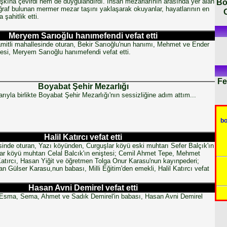
Bo
şkına çevirdi hem de duygulandırdı. İnsan mezarlarının arasında yer alan
ğraf bulunan mermer mezar taşını yaklaşarak okuyanlar, hayatlarının en
 şahitlik etti.
Meryem Sarıoğlu hanımefendi vefat etti
itli mahallesinde oturan, Bekir Sarıoğlu'nun hanımı, Mehmet ve Ender
esi, Meryem Sarıoğlu hanımefendi vefat etti.
Fe
Boyabat Şehir Mezarlığı
arıyla birlikte Boyabat Şehir Mezarlığı'nın sessizliğine adım attım...
b
Halil Katırcı vefat etti
inde oturan, Yazı köyünden, Curguşlar köyü eski muhtarı Sefer Balçık'ın
ar köyü muhtarı Celal Balcık'ın eniştesi; Cemil Ahmet Tepe, Mehmet
atırcı, Hasan Yiğit ve öğretmen Tolga Onur Karasu'nun kayınpederi;
n Gülser Karasu,nun babası, Milli Eğitim'den emekli, Halil Katırcı vefat
Hasan Avni Demirel vefat etti
Esma, Sema, Ahmet ve Sadık Demirel'in babası, Hasan Avni Demirel