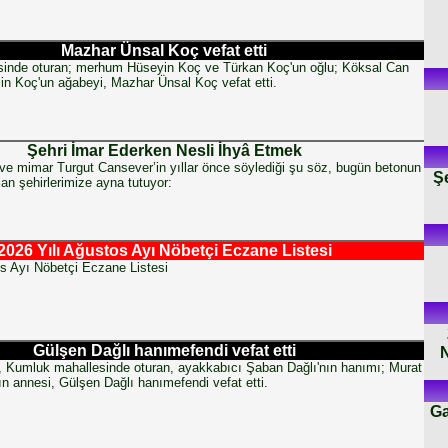
Mazhar Ünsal Koç vefat etti
inde oturan; merhum Hüseyin Koç ve Türkan Koç'un oğlu; Köksal Can
in Koç'un ağabeyi, Mazhar Ünsal Koç vefat etti.
Şehri İmar Ederken Nesli İhyâ Etmek
e mimar Turgut Cansever’in yıllar önce söylediği şu söz, bugün betonun
Ş
an şehirlerimize ayna tutuyor:
2026 Yılı Ağustos Ayı Nöbetçi Eczane Listesi
s Ayı Nöbetçi Eczane Listesi
Gülşen Dağlı hanımefendi vefat etti
N
, Kumluk mahallesinde oturan, ayakkabıcı Şaban Dağlı'nın hanımı; Murat
ın annesi, Gülşen Dağlı hanımefendi vefat etti.
Ga