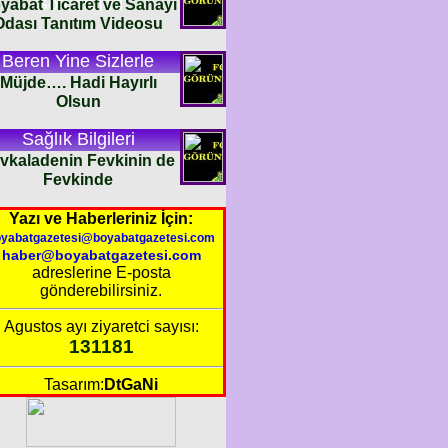
Görüntüleri
yabat Ticaret ve Sanayi
Odası Tanıtım Videosu
Beren Yine Sizlerle
Müjde…. Hadi Hayırlı
Olsun
Sağlık Bilgileri
vkaladenin Fevkinin de
Fevkinde
Yazı ve Haberleriniz İçin:
oyabatgazetesi@boyabatgazetesi.com
haber@boyabatgazetesi.com
adreslerine E-posta
gönderebilirsiniz.
Agustos ayı ziyaretci sayısı:
131181
Tasarım:
DtGaNi