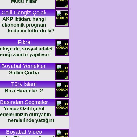
Mutlu Yıllar
Celil Cengiz Çolak
AKP iktidarı, hangi
ekonomik program
hedefini tutturdu ki?
Fıkra
rkiye'de, sosyal adalet
ereği zamlar yapılıyor!
Boyabat Yemekleri
Sallım Çorba
Türk İslam
Bazı Haramlar -2
Basından Seçmeler
Yılmaz Özdil şehit
edelerimizin dünyanın
nerelerinde yattığını
Boyabat Video