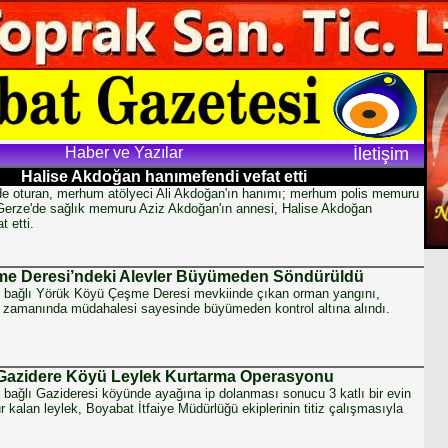
Haber ve Yazılar
İletişim
Halise Akdoğan hanımefendi vefat etti
de oturan, merhum atölyeci Ali Akdoğan'ın hanımı; merhum polis memuru
 Gerze'de sağlık memuru Aziz Akdoğan'ın annesi, Halise Akdoğan
t etti.
e Deresi’ndeki Alevler Büyümeden Söndürüldü
e bağlı Yörük Köyü Çeşme Deresi mevkiinde çıkan orman yangını,
ve zamanında müdahalesi sayesinde büyümeden kontrol altına alındı.
Gazidere Köyü Leylek Kurtarma Operasyonu
 bağlı Gazideresi köyünde ayağına ip dolanması sonucu 3 katlı bir evin
 kalan leylek, Boyabat İtfaiye Müdürlüğü ekiplerinin titiz çalışmasıyla