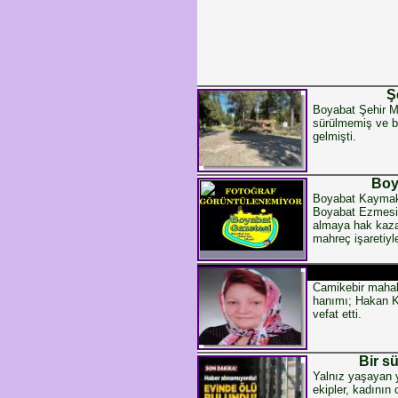
Ş
Boyabat Şehir Me
sürülmemiş ve b
gelmişti.
Boya
Boyabat Kaymakam
Boyabat Ezmesi 1
almaya hak kazan
mahreç işaretiyle
Camikebir mahal
hanımı; Hakan K
vefat etti.
Bir s
Yalnız yaşayan 
ekipler, kadının 