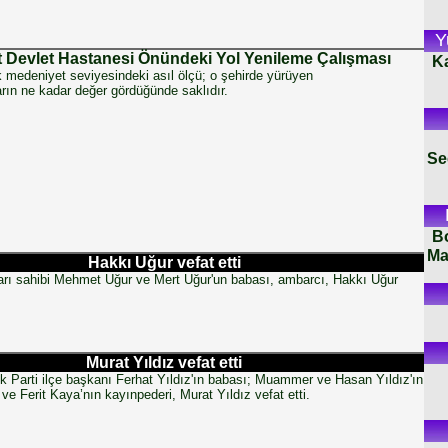
Y
 Devlet Hastanesi Önündeki Yol Yenileme Çalışması
K
k medeniyet seviyesindeki asıl ölçü; o şehirde yürüyen
arın ne kadar değer gördüğünde saklıdır.
Se
B
Ma
Hakkı Uğur vefat etti
rı sahibi Mehmet Uğur ve Mert Uğur'un babası, ambarcı, Hakkı Uğur
Murat Yıldız vefat etti
 Parti ilçe başkanı Ferhat Yıldız'ın babası; Muammer ve Hasan Yıldız'ın
ve Ferit Kaya’nın kayınpederi, Murat Yıldız vefat etti.