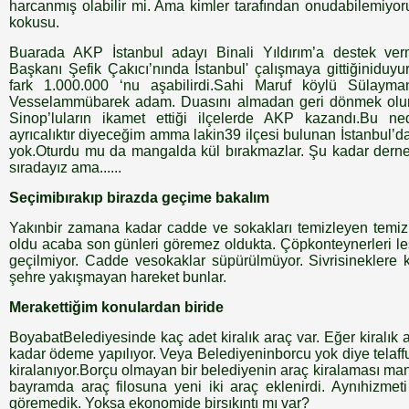
harcanmış olabilir mi. Ama kimler tarafından onudabilemiyor
kokusu.
Buarada AKP İstanbul adayı Binali Yıldırım’a destek ve
Başkanı Şefik Çakıcı’nında İstanbul' çalışmaya gittiğiniduyur
fark 1.000.000 ‘nu aşabilirdi.Sahi Maruf köylü Sülaym
Vesselammübarek adam. Duasını almadan geri dönmek olur
Sinop’luların ikamet ettiği ilçelerde AKP kazandı.Bu n
ayrıcalıktır diyeceğim amma lakin39 ilçesi bulunan İstanbul’d
yok.Oturdu mu da mangalda kül bırakmazlar. Şu kadar derne
sıradayız ama......
Seçimibırakıp birazda geçime bakalım
Yakınbir zamana kadar cadde ve sokakları temizleyen temizlik
oldu acaba son günleri göremez oldukta. Çöpkonteynerleri leş
geçilmiyor. Cadde vesokaklar süpürülmüyor. Sivrisineklere 
şehre yakışmayan hareket bunlar.
Merakettiğim konulardan biride
BoyabatBelediyesinde kaç adet kiralık araç var. Eğer kiralık 
kadar ödeme yapılıyor. Veya Belediyeninborcu yok diye telaffu
kiralanıyor.Borçu olmayan bir belediyenin araç kiralaması m
bayramda araç filosuna yeni iki araç eklenirdi. Aynıhizme
göremedik. Yoksa ekonomide birsıkıntı mı var?