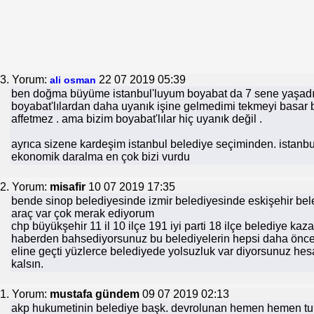
3. Yorum:
22 07 2019 05:39
ali osman
ben doğma büyüme istanbul'luyum boyabat da 7 sene yaşadım
boyabat'lılardan daha uyanık işine gelmedimi tekmeyi basar 
affetmez . ama bizim boyabat'lılar hiç uyanık değil .
ayrıca sizene kardeşim istanbul belediye seçiminden. istanb
ekonomik daralma en çok bizi vurdu
2. Yorum:
misafir
10 07 2019 17:35
bende sinop belediyesinde izmir belediyesinde eskişehir bele
araç var çok merak ediyorum
chp büyükşehir 11 il 10 ilçe 191 iyi parti 18 ilçe belediye ka
haberden bahsediyorsunuz bu belediyelerin hepsi daha önce
eline geçti yüzlerce belediyede yolsuzluk var diyorsunuz hes
kalsın.
1. Yorum:
mustafa gündem
09 07 2019 02:13
akp hukumetinin belediye başk. devrolunan hemen hemen tu