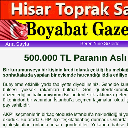
Ana Sayfa
Beren Yine Sizlerle
500.000 TL Paranın Aslı
Bir kurumunveya bir kişinin kredi olarak çektiği bu mebla
sonhaftalarda yapılan bir eylemde harcandığı iddia ediliyor
Bueyleme etkinlik yada faaliyette diyebilirsiniz. Genelde ku
bütcesi yüksek rakamları bulmaz. Son günlerdekurumla
düzenlediğini hatırlamıyorum.Bu nedenle ilk aklımıza gelen
ülkenindört bir yanından İstanbul’a seçmen taşımaları oldu.
pay sahibidir.
AKP’liseçmenlerin birkaç otobüsle İstanbul’a nakledildiğini y
okuduk. Bu arada CHP ilçe teşkilatıdaboş durmadı. Onlarda 
içinteşkilattan onlarca insan gönderdiler. Yukarıda bahs