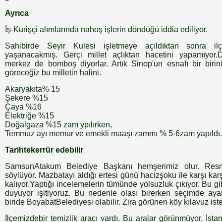
Ayrıca
İş-Kurişçi alımlarında nahoş işlerin döndüğü iddia ediliyor.
Sahibirde Seyir Kulesi işletmeye açıldıktan sonra ilçe
yaşanacakmış. Gerçi millet açlıktan hacetini yapamıyo
merkez de bomboş diyorlar. Artık Sinop'un esnafı bir birini
göreceğiz bu milletin halini.
Akaryakıta% 15
Şekere %15
Çaya %16
Elektriğe %15
Doğalgaza %15 zam ypılırken,
Temmuz ayı memur ve emekli maaşı zammı % 5-6zam yapıldı.
Tarihtekerrür edebilir
SamsunAtakum Belediye Başkanı hemşerimiz olur. Resme
söylüyor. Mazbatayı aldığı ertesi günü hacizşoku ile karşı karş
kalıyor.Yaptığı incelemelerin tümünde yolsuzluk çıkıyor. Bu g
duyuyor işitiyoruz. Bu nedenle olası birerken seçimde aya
biride BoyabatBelediyesi olabilir. Zira görünen köy kılavuz ist
İlçemizdebir temizlik aracı vardı. Bu aralar görünmüyor. İsta