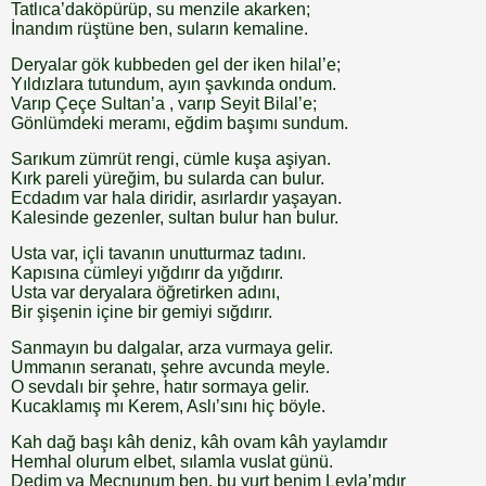
Tatlıca’daköpürüp, su menzile akarken;
İnandım rüştüne ben, suların kemaline.
Deryalar gök kubbeden gel der iken hilal’e;
Yıldızlara tutundum, ayın şavkında ondum.
Varıp Çeçe Sultan’a , varıp Seyit Bilal’e;
Gönlümdeki meramı, eğdim başımı sundum.
Sarıkum zümrüt rengi, cümle kuşa aşiyan.
Kırk pareli yüreğim, bu sularda can bulur.
Ecdadım var hala diridir, asırlardır yaşayan.
Kalesinde gezenler, sultan bulur han bulur.
Usta var, içli tavanın unutturmaz tadını.
Kapısına cümleyi yığdırır da yığdırır.
Usta var deryalara öğretirken adını,
Bir şişenin içine bir gemiyi sığdırır.
Sanmayın bu dalgalar, arza vurmaya gelir.
Ummanın seranatı, şehre avcunda meyle.
O sevdalı bir şehre, hatır sormaya gelir.
Kucaklamış mı Kerem, Aslı’sını hiç böyle.
Kah dağ başı kâh deniz, kâh ovam kâh yaylamdır
Hemhal olurum elbet, sılamla vuslat günü.
Dedim ya Mecnunum ben, bu yurt benim Leyla’mdır