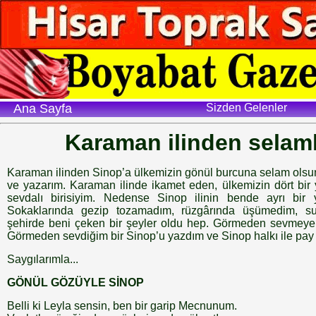
Ana Sayfa
Sizden Gelenler
Karaman ilinden selam
Karaman ilinden Sinop’a ülkemizin gönül burcuna selam olsun
ve yazarım. Karaman ilinde ikamet eden, ülkemizin dört bir 
sevdalı birisiyim. Nedense Sinop ilinin bende ayrı bir yü
Sokaklarında gezip tozamadım, rüzgârında üşümedim,
şehirde beni çeken bir şeyler oldu hep. Görmeden sevmeye 
Görmeden sevdiğim bir Sinop’u yazdım ve Sinop halkı ile pay
Saygılarımla...
GÖNÜL GÖZÜYLE SİNOP
Belli ki Leyla sensin, ben bir garip Mecnunum.