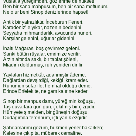
Vuslatla yüreğimden, gözlerime de nükset!
Ben bir sana mahpusum, ben bir sana meftunum.
Ne olur beni Sinop,denizlerinde hapset!
Antik bir yalnızlıktır, İnceburun Feneri.
Karadeniz’le yıkar, nazenin bedenini.
Seyyaha mihmandarlık, avucunda hüneri.
Karşılar gelenini, uğurlar gidenini.
İnaltı Mağarası boş çevirmez geleni.
Sanki bütün rüyalar, emrimize verilir.
Arzın altında saklı, bir tabiat şöleni,
Miadını doldurmuş, ruh yeniden dirilir
Yaylaları hizmetkâr, adanmıştır âdeme.
Dağlardan devşirdiği, kekiği ikram eder.
Ruhumun sular ile, hemhal olduğu deme;
Erince Erfelek’te, ne gam kalır ne keder
Sinop bir mahpus damı, yüreğimin koğuşu,
Taş duvarlara gün gün, çekilmiş bir çizgidir.
Hürriyete şimalden, bir güneşin doğuşu,
Dudağımda terennüm, içli yanık ezgidir.
Şahdamarımı gözüm, hükmen yener bakarken;
Kalesine çıkıp ta, mübarek cemaline.